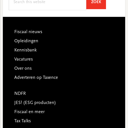
SEARCH
ZOEK
this
website
Footer
Fiscaal nieuws
Opleidingen
Kennisbank
Vacatures
Over ons
Adverteren op Taxence
NDFR
JES! (ESG producten)
Fiscaal en meer
Tax Talks