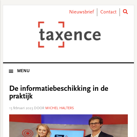
Skip
Skip
Skip
Skip
to
to
to
to
Nieuwsbrief
Contact
primary
main
primary
footer
navigation
content
sidebar
MENU
De informatiebeschikking in de
praktijk
15 februari 2023
DOOR
MICHEL HALTERS