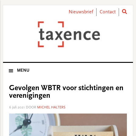
Skip
Skip
Skip
Skip
to
to
to
to
Nieuwsbrief
Contact
primary
main
primary
footer
navigation
content
sidebar
MENU
Gevolgen WBTR voor stichtingen en
verenigingen
6 juli 2021
DOOR
MICHEL HALTERS