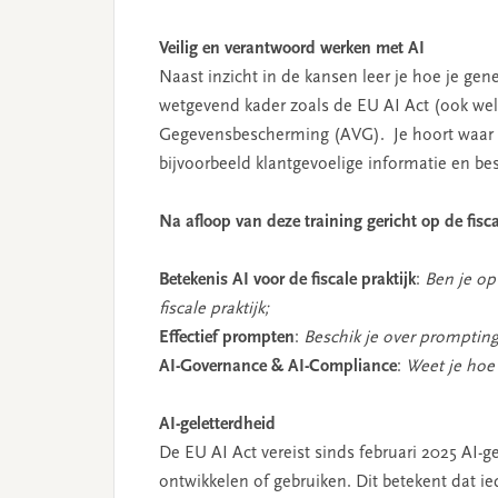
Veilig en verantwoord werken met AI
Naast inzicht in de kansen leer je hoe je gen
wetgevend kader zoals de EU AI Act (ook we
Gegevensbescherming (AVG). Je hoort waar 
bijvoorbeeld klantgevoelige informatie en 
Na afloop van deze training gericht op de fisca
Betekenis AI voor de fiscale praktijk
:
Ben je op
fiscale praktijk;
Effectief prompten
:
Beschik je over
promptings
AI-Governance & AI-Compliance
:
Weet je hoe 
AI-geletterdheid
De EU AI Act vereist sinds februari 2025 AI-g
ontwikkelen of gebruiken. Dit betekent dat ie