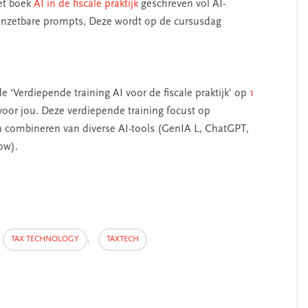
het boek
AI in de fiscale praktijk
geschreven vol AI-
 inzetbare prompts, Deze wordt op de cursusdag
de ‘Verdiepende training AI voor de fiscale praktijk’ op
1
 voor jou. Deze verdiepende training focust op
combineren van diverse AI-tools (GenIA L, ChatGPT,
ow).
TAX TECHNOLOGY
,
TAXTECH