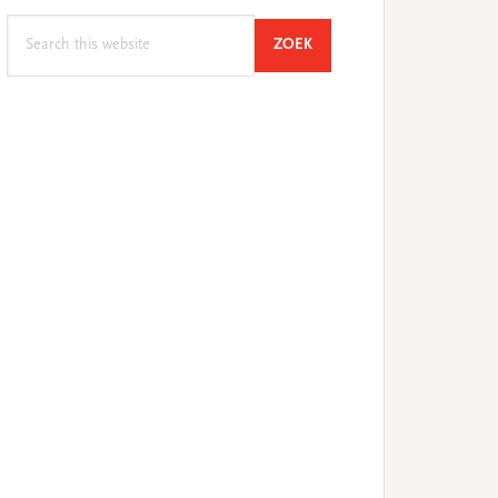
Search
SEARCH
ZOEK
this
website