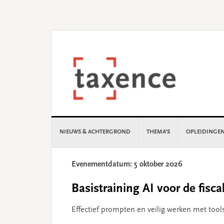
Skip
Skip
Skip
Skip
to
to
to
to
primary
main
primary
footer
navigation
content
sidebar
NIEUWS & ACHTERGROND
THEMA’S
OPLEIDINGE
Evenementdatum: 5 oktober 2026
Basistraining AI voor de fiscal
Effectief prompten en veilig werken met tool