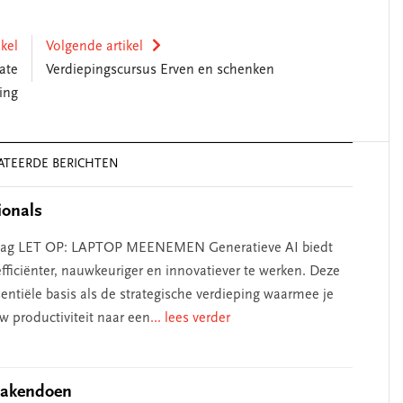
ikel
Volgende artikel
ate
Verdiepingscursus Erven en schenken
ing
ATEERDE BERICHTEN
ionals
één dag LET OP: LAPTOP MEENEMEN Generatieve AI biedt
ficiënter, nauwkeuriger en innovatiever te werken. Deze
entiële basis als de strategische verdieping waarmee je
w productiviteit naar een
... lees verder
zakendoen