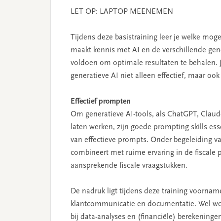
LET OP: LAPTOP MEENEMEN
Tijdens deze basistraining leer je welke mogel
maakt kennis met AI en de verschillende gen
voldoen om optimale resultaten te behalen. Je 
generatieve AI niet alleen effectief, maar oo
Effectief prompten
Om generatieve AI-tools, als ChatGPT, Claude
laten werken, zijn goede prompting skills ess
van effectieve prompts. Onder begeleiding va
combineert met ruime ervaring in de fiscale 
aansprekende fiscale vraagstukken.
De nadruk ligt tijdens deze training voorname
klantcommunicatie en documentatie. Wel wor
bij data-analyses en (financiële) berekeninge