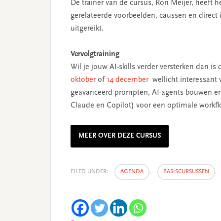
De trainer van de cursus, Ron Meijer, heeft 
gerelateerde voorbeelden, caussen en direct
uitgereikt.
Vervolgtraining
Wil je jouw AI-skills verder versterken dan is 
oktober
of
14 december
wellicht interessant
geavanceerd prompten, AI-agents bouwen en 
Claude en Copilot) voor een optimale workfl
MEER OVER DEZE CURSUS
FILED UNDER:
AGENDA
,
BASISCURSUSSEN
,