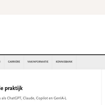
N
CARRIÈRE
VAKINFORMATIE
KENNISBANK
P
S
e praktijk
s als ChatGPT, Claude, Copilot en GenIA-L