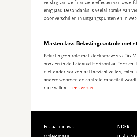
verslag van de financiële effecten van dezel
enig jaar. Desondanks is veelal sprake van ve
door verschillen in uitgangspunten en in wet-
Masterclass Belastingcontrole met s
Belastingcontrole met steekproeven vs Tax Mo
2025 en in de Leidraad Horizontaal Toezicht
niet onder horizontaal toezicht vallen, extr
andere woorden de controle capaciteit wordt
mee willen
... lees verder
Footer
Fiscaal nieuws
NDFR
Opleidingen
JES! (ES