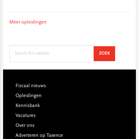
Meer opleidingen
Search
SEARCH
ZOEK
this
website
Footer
Fiscaal nieuws
Opleidingen
Kennisbank
Vacatures
Over ons
Adverteren op Taxence