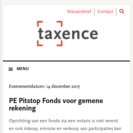
Skip
Skip
Skip
Skip
to
to
to
to
Nieuwsbrief
Contact
primary
main
primary
footer
navigation
content
sidebar
MENU
Evenementdatum: 14 december 2017
PE Pitstop Fonds voor gemene
rekening
Oprichting van een fonds via een notaris is niet vereist
en ook inkoop, emissie en verkoop van participaties kan