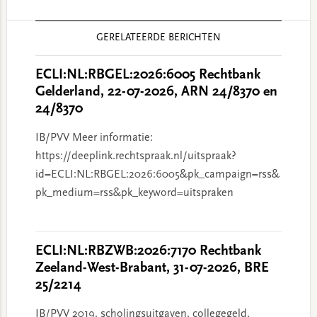
Reader
GERELATEERDE BERICHTEN
Interactions
ECLI:NL:RBGEL:2026:6005 Rechtbank
Gelderland, 22-07-2026, ARN 24/8370 en
24/8370
IB/PVV Meer informatie:
https://deeplink.rechtspraak.nl/uitspraak?
id=ECLI:NL:RBGEL:2026:6005&pk_campaign=rss&
pk_medium=rss&pk_keyword=uitspraken
ECLI:NL:RBZWB:2026:7170 Rechtbank
Zeeland-West-Brabant, 31-07-2026, BRE
25/2214
IB/PVV 2019, scholingsuitgaven, collegegeld,