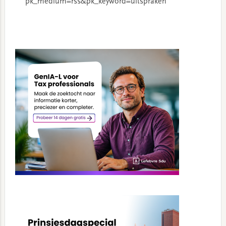
pk_medium=rss&pk_keyword=uitspraken
Primary
Sidebar