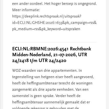
een ander oordeel. Het hoger beroep is ongegrond.
Meer informatie:
https://deeplink.rechtspraak.nl/uitspraak?
id=ECLI:NL:GHSHE:2026:1633&pk_campaign=rss&
pk_medium=rss&pk_keyword=uitspraken
ECLI:NL:RBMNE:2026:4541 Rechtbank
Midden-Nederland, 21-07-2026, UTR
24/2418 t/m UTR 24/2420
WOZ-waarden van drie appartementen. In
tegenstelling van hetgeen eiser heeft aangevoerd,
heeft de heffingsambtenaar terecht de woningen
aangemerkt als drie aparte eenheden. Van een
samenstel is geen sprake. Verder heeft de
heffingsambtenaar aannemelijk gemaakt dat er
voldoende rekening is gehouden met de