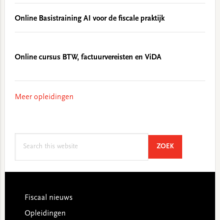
Online Basistraining AI voor de fiscale praktijk
Online cursus BTW, factuurvereisten en ViDA
Meer opleidingen
Search
SEARCH
ZOEK
this
website
Footer
Fiscaal nieuws
Opleidingen