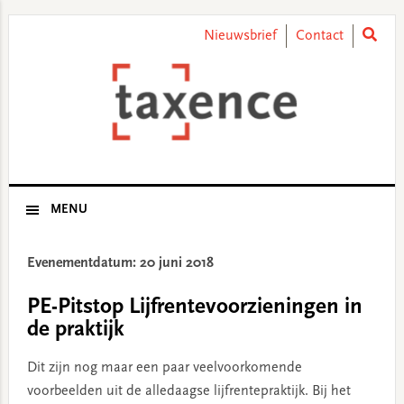
Skip
Skip
Skip
Skip
to
to
to
to
Nieuwsbrief
Contact
primary
main
primary
footer
navigation
content
sidebar
MENU
Evenementdatum: 20 juni 2018
PE-Pitstop Lijfrentevoorzieningen in
de praktijk
Dit zijn nog maar een paar veelvoorkomende
voorbeelden uit de alledaagse lijfrentepraktijk. Bij het