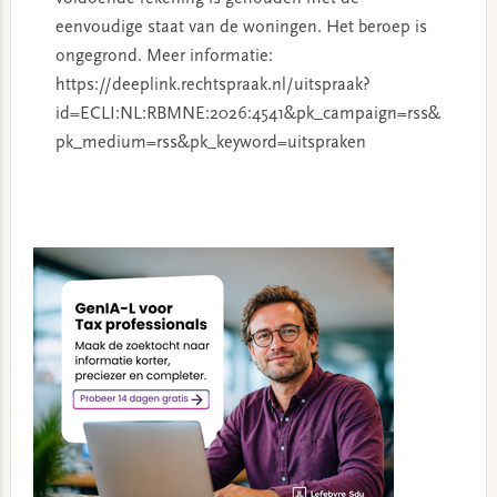
eenvoudige staat van de woningen. Het beroep is
ongegrond. Meer informatie:
https://deeplink.rechtspraak.nl/uitspraak?
id=ECLI:NL:RBMNE:2026:4541&pk_campaign=rss&
pk_medium=rss&pk_keyword=uitspraken
Primary
Sidebar