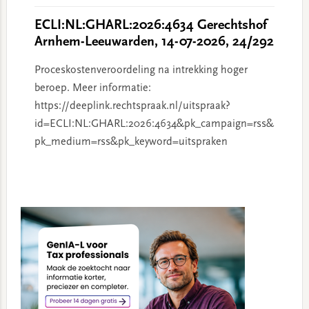
ECLI:NL:GHARL:2026:4634 Gerechtshof
Arnhem-Leeuwarden, 14-07-2026, 24/292
Proceskostenveroordeling na intrekking hoger
beroep. Meer informatie:
https://deeplink.rechtspraak.nl/uitspraak?
id=ECLI:NL:GHARL:2026:4634&pk_campaign=rss&
pk_medium=rss&pk_keyword=uitspraken
Primary
Sidebar