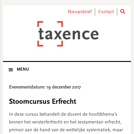
Skip
Skip
Skip
Skip
to
to
to
to
Nieuwsbrief
Contact
primary
main
primary
footer
navigation
content
sidebar
MENU
Evenementdatum: 19 december 2017
Stoomcursus Erfrecht
In deze cursus behandelt de docent de hoofdthema’s
binnen het versterferfrecht en het testamentair erfrecht,
primair aan de hand van de wettelijke systematiek, maar