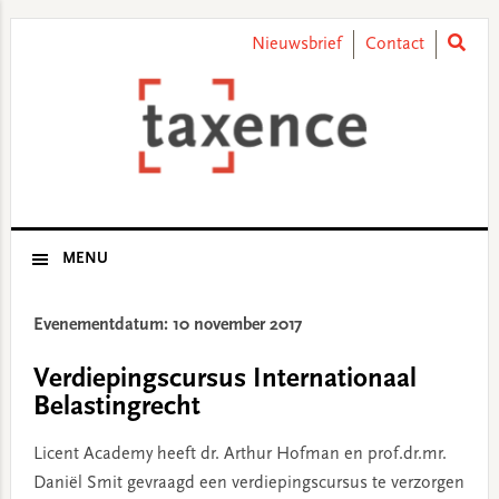
Skip
Skip
Skip
Skip
to
to
to
to
Nieuwsbrief
Contact
primary
main
primary
footer
navigation
content
sidebar
MENU
Evenementdatum: 10 november 2017
Verdiepingscursus Internationaal
Belastingrecht
Licent Academy heeft dr. Arthur Hofman en prof.dr.mr.
Daniël Smit gevraagd een verdiepingscursus te verzorgen