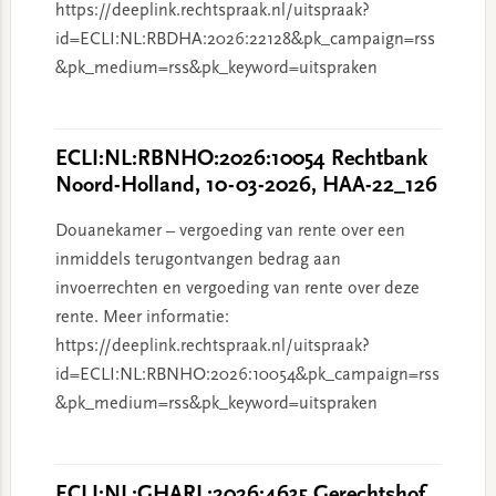
https://deeplink.rechtspraak.nl/uitspraak?
id=ECLI:NL:RBDHA:2026:22128&pk_campaign=rss
&pk_medium=rss&pk_keyword=uitspraken
ECLI:NL:RBNHO:2026:10054 Rechtbank
Noord-Holland, 10-03-2026, HAA-22_126
Douanekamer – vergoeding van rente over een
inmiddels terugontvangen bedrag aan
invoerrechten en vergoeding van rente over deze
rente. Meer informatie:
https://deeplink.rechtspraak.nl/uitspraak?
id=ECLI:NL:RBNHO:2026:10054&pk_campaign=rss
&pk_medium=rss&pk_keyword=uitspraken
ECLI:NL:GHARL:2026:4635 Gerechtshof