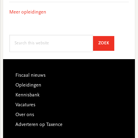
Meer opleidingen
Search
SEARCH
ZOEK
this
website
Footer
Fiscaal nieuws
Opleidingen
Kennisbank
Vacatures
Over ons
Adverteren op Taxence