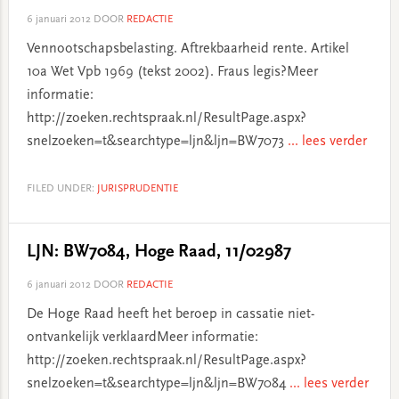
6 januari 2012
DOOR
REDACTIE
Vennootschapsbelasting. Aftrekbaarheid rente. Artikel
10a Wet Vpb 1969 (tekst 2002). Fraus legis?Meer
informatie:
http://zoeken.rechtspraak.nl/ResultPage.aspx?
snelzoeken=t&searchtype=ljn&ljn=BW7073
... lees verder
FILED UNDER:
JURISPRUDENTIE
LJN: BW7084, Hoge Raad, 11/02987
6 januari 2012
DOOR
REDACTIE
De Hoge Raad heeft het beroep in cassatie niet-
ontvankelijk verklaardMeer informatie:
http://zoeken.rechtspraak.nl/ResultPage.aspx?
snelzoeken=t&searchtype=ljn&ljn=BW7084
... lees verder