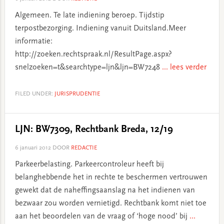
Algemeen. Te late indiening beroep. Tijdstip
terpostbezorging. Indiening vanuit Duitsland.Meer
informatie:
http://zoeken.rechtspraak.nl/ResultPage.aspx?
snelzoeken=t&searchtype=ljn&ljn=BW7248
... lees verder
FILED UNDER:
JURISPRUDENTIE
LJN: BW7309, Rechtbank Breda, 12/19
6 januari 2012
DOOR
REDACTIE
Parkeerbelasting. Parkeercontroleur heeft bij
belanghebbende het in rechte te beschermen vertrouwen
gewekt dat de naheffingsaanslag na het indienen van
bezwaar zou worden vernietigd. Rechtbank komt niet toe
aan het beoordelen van de vraag of ‘hoge nood’ bij
...