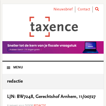
Skip
Skip
Skip
Skip
to
to
to
to
Nieuwsbrief
Contact
primary
main
primary
footer
navigation
content
sidebar
MENU
redactie
LJN: BW7248, Gerechtshof Arnhem, 11/00727
6 januari 2012
DOOR
REDACTIE