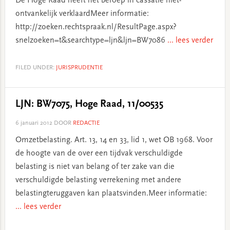
De Hoge Raad heeft het beroep in cassatie niet-
ontvankelijk verklaardMeer informatie:
http://zoeken.rechtspraak.nl/ResultPage.aspx?
snelzoeken=t&searchtype=ljn&ljn=BW7086
... lees verder
FILED UNDER:
JURISPRUDENTIE
LJN: BW7075, Hoge Raad, 11/00535
6 januari 2012
DOOR
REDACTIE
Omzetbelasting. Art. 13, 14 en 33, lid 1, wet OB 1968. Voor
de hoogte van de over een tijdvak verschuldigde
belasting is niet van belang of ter zake van die
verschuldigde belasting verrekening met andere
belastingteruggaven kan plaatsvinden.Meer informatie:
... lees verder