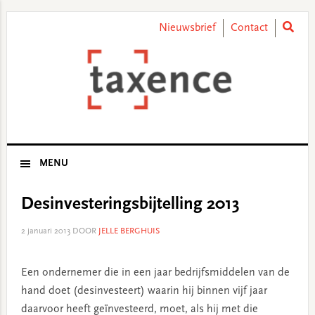
Skip
Skip
Skip
Skip
to
to
to
to
Nieuwsbrief
Contact
primary
main
primary
footer
navigation
content
sidebar
MENU
Desinvesteringsbijtelling 2013
2 januari 2013
DOOR
JELLE BERGHUIS
Een ondernemer die in een jaar bedrijfsmiddelen van de
hand doet (desinvesteert) waarin hij binnen vijf jaar
daarvoor heeft geïnvesteerd, moet, als hij met die