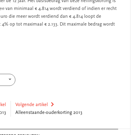
r de 12 jaar. Het basisbedrag van deze heffingskorting is
men
van minimaal € 4.814 wordt verdiend of indien er recht
 euro die meer wordt verdiend dan € 4.814 loopt de
 4% op tot maximaal € 2.133. Dit maximale bedrag wordt
ikel
Volgende artikel
013
Alleenstaande-ouderkorting 2013