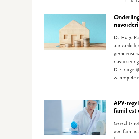
GEREL
Interactions
Onderling
navorder
De Hoge Raa
aanvankelij
gemeenscha
navordering
Die mogelij
waarop de n
APV-regel
familiesti
Gerechtshof
een familie