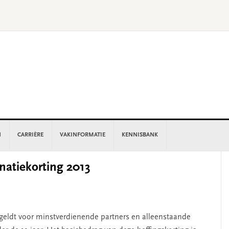
N
CARRIÈRE
VAKINFORMATIE
KENNISBANK
P
atiekorting 2013
S
geldt voor minstverdienende partners en alleenstaande