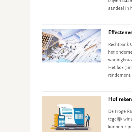
blijven daa
aandeel in 
Effectenv
Rechtbank G
het onderne
woningbouw
Het box 3-i
rendement.
Hof reken
De Hoge Raa
tegelijk wi
kunnen zijn