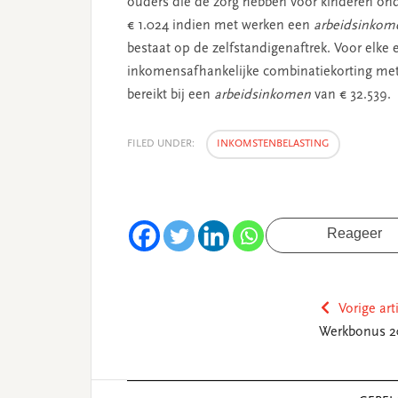
ouders die de zorg hebben voor kinderen onde
€ 1.024 indien met werken een
arbeidsinko
bestaat op de zelfstandigenaftrek. Voor elke
inkomensafhankelijke combinatiekorting met
bereikt bij een
arbeidsinkomen
van € 32.539.
FILED UNDER:
INKOMSTENBELASTING
Reageer
Vorige art
Werkbonus 2
Reader