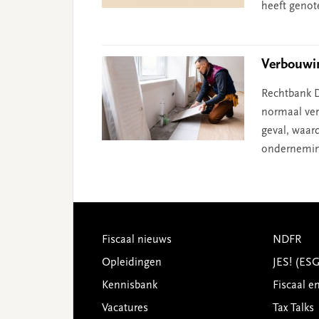
heeft genot
Verbouwin
Rechtbank D
normaal ver
geval, waard
onderneming 
Footer
Fiscaal nieuws
NDFR
Opleidingen
JES! (ES
Kennisbank
Fiscaal e
Vacatures
Tax Talks