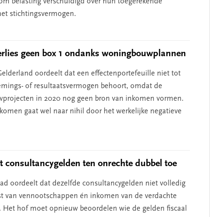
rom belasting verschuldigd over hun toegerekende
het stichtingsvermogen.
erlies geen box 1 ondanks woningbouwplannen
elderland oordeelt dat een effectenportefeuille niet tot
mings- of resultaatsvermogen behoort, omdat de
projecten in 2020 nog geen bron van inkomen vormen.
nkomen gaat wel naar nihil door het werkelijke negatieve
t consultancygelden ten onrechte dubbel toe
d oordeelt dat dezelfde consultancygelden niet volledig
nst van vennootschappen én inkomen van de verdachte
. Het hof moet opnieuw beoordelen wie de gelden fiscaal