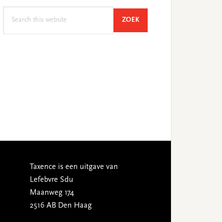
Search
SEARCH
ZOEK
this
website
Taxence is een uitgave van
Lefebvre Sdu
Maanweg 174
2516 AB Den Haag