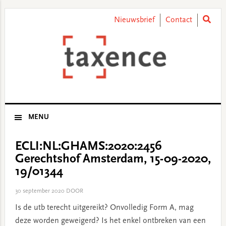
Skip
Skip
Skip
Skip
to
to
to
to
Nieuwsbrief
Contact
primary
main
primary
footer
navigation
content
sidebar
MENU
ECLI:NL:GHAMS:2020:2456
Gerechtshof Amsterdam, 15-09-2020,
19/01344
30 september 2020
DOOR
Is de utb terecht uitgereikt? Onvolledig Form A, mag
deze worden geweigerd? Is het enkel ontbreken van een