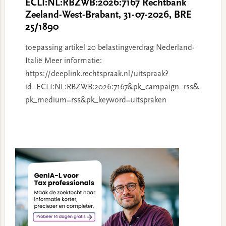
ECLI:NL:RBZWB:2026:7167 Rechtbank
Zeeland-West-Brabant, 31-07-2026, BRE
25/1890
toepassing artikel 20 belastingverdrag Nederland-
Italië Meer informatie:
https://deeplink.rechtspraak.nl/uitspraak?
id=ECLI:NL:RBZWB:2026:7167&pk_campaign=rss&
pk_medium=rss&pk_keyword=uitspraken
Primary
Sidebar