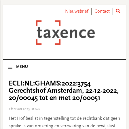
Skip
Skip
Skip
Skip
to
to
to
to
Nieuwsbrief
Contact
primary
main
primary
footer
navigation
content
sidebar
MENU
ECLI:NL:GHAMS:2022:3754
Gerechtshof Amsterdam, 22-12-2022,
20/00045 tot en met 20/00051
1 februari 2023
DOOR
Het Hof beslist in tegenstelling tot de rechtbank dat geen
sprake is van omkering en verzwaring van de bewijslast.