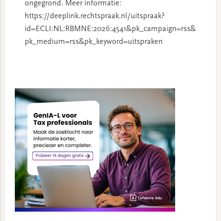
ongegrond. Meer informatie:
https://deeplink.rechtspraak.nl/uitspraak?
id=ECLI:NL:RBMNE:2026:4541&pk_campaign=rss&
pk_medium=rss&pk_keyword=uitspraken
Primary
Sidebar