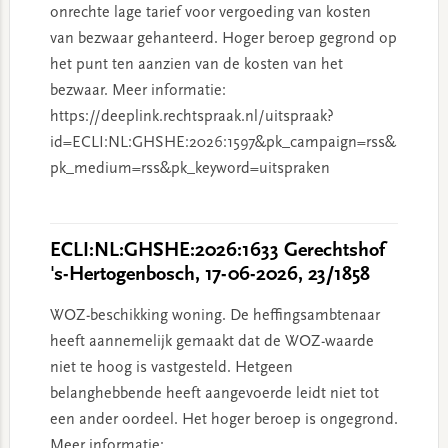
onrechte lage tarief voor vergoeding van kosten
van bezwaar gehanteerd. Hoger beroep gegrond op
het punt ten aanzien van de kosten van het
bezwaar. Meer informatie:
https://deeplink.rechtspraak.nl/uitspraak?
id=ECLI:NL:GHSHE:2026:1597&pk_campaign=rss&
pk_medium=rss&pk_keyword=uitspraken
ECLI:NL:GHSHE:2026:1633 Gerechtshof
's-Hertogenbosch, 17-06-2026, 23/1858
WOZ-beschikking woning. De heffingsambtenaar
heeft aannemelijk gemaakt dat de WOZ-waarde
niet te hoog is vastgesteld. Hetgeen
belanghebbende heeft aangevoerde leidt niet tot
een ander oordeel. Het hoger beroep is ongegrond.
Meer informatie: