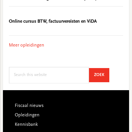
Online cursus BTW, factuurvereisten en ViDA
Meer opleidingen
Search
SEARCH
ZOEK
this
website
Footer
Fiscaal nieuws
Opleidingen
Kennisbank