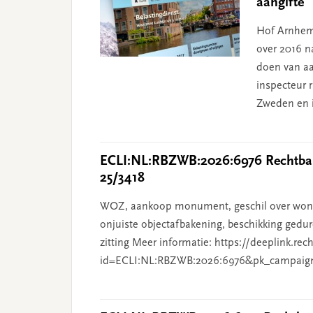
aangifte
Hof Arnhem
over 2016 na
doen van aa
inspecteur 
Zweden en i
ECLI:NL:RBZWB:2026:6976 Rechtban
25/3418
WOZ, aankoop monument, geschil over wonin
onjuiste objectafbakening, beschikking gedur
zitting Meer informatie: https://deeplink.rec
id=ECLI:NL:RBZWB:2026:6976&pk_campaig