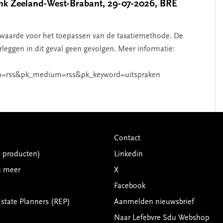
k Zeeland-West-Brabant, 29-07-2026, BRE
waarde voor het toepassen van de taxatiemethode. De
rleggen in dit geval geen gevolgen. Meer informatie:
n=rss&pk_medium=rss&pk_keyword=uitspraken
Contact
G producten)
Linkedin
n meer
X
Facebook
Estate Planners (REP)
Aanmelden nieuwsbrief
Naar Lefebvre Sdu Webshop