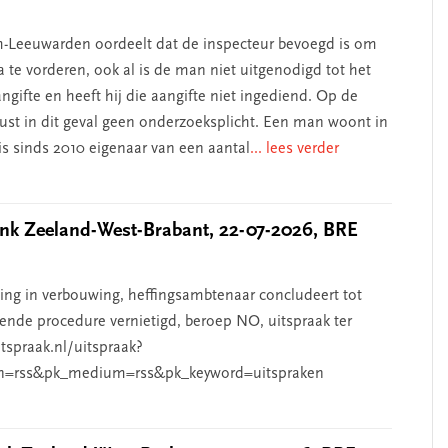
-Leeuwarden oordeelt dat de inspecteur bevoegd is om
 te vorderen, ook al is de man niet uitgenodigd tot het
ngifte en heeft hij die aangifte niet ingediend. Op de
rust in dit geval geen onderzoeksplicht. Een man woont in
s sinds 2010 eigenaar van een aantal
... lees verder
k Zeeland-West-Brabant, 22-07-2026, BRE
g in verbouwing, heffingsambtenaar concludeert tot
ende procedure vernietigd, beroep NO, uitspraak ter
htspraak.nl/uitspraak?
n=rss&pk_medium=rss&pk_keyword=uitspraken