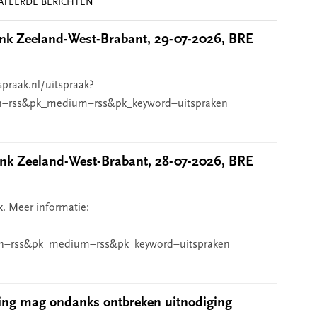
ATEERDE BERICHTEN
k Zeeland-West-Brabant, 29-07-2026, BRE
spraak.nl/uitspraak?
n=rss&pk_medium=rss&pk_keyword=uitspraken
k Zeeland-West-Brabant, 28-07-2026, BRE
k. Meer informatie:
n=rss&pk_medium=rss&pk_keyword=uitspraken
ing mag ondanks ontbreken uitnodiging