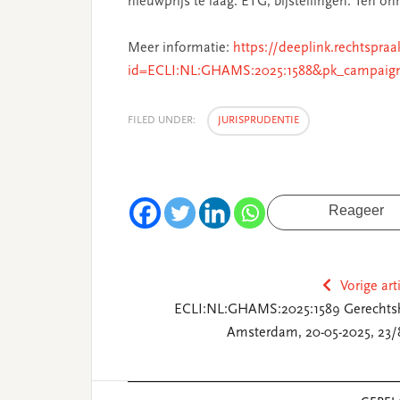
nieuwprijs te laag. ETG, bijstellingen. Ten on
Meer informatie:
https://deeplink.rechtspraa
id=ECLI:NL:GHAMS:2025:1588&pk_campaig
FILED UNDER:
JURISPRUDENTIE
Reageer
Vorige art
ECLI:NL:GHAMS:2025:1589 Gerechts
Amsterdam, 20-05-2025, 23/
Reader