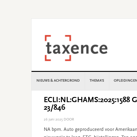
Skip
Skip
Skip
Skip
to
to
to
to
primary
main
primary
footer
navigation
content
sidebar
NIEUWS & ACHTERGROND
THEMA’S
OPLEIDINGE
ECLI:NL:GHAMS:2025:1588 Ge
23/846
26 juni 2025
DOOR
NA bpm. Auto geproduceerd voor Amerikaans