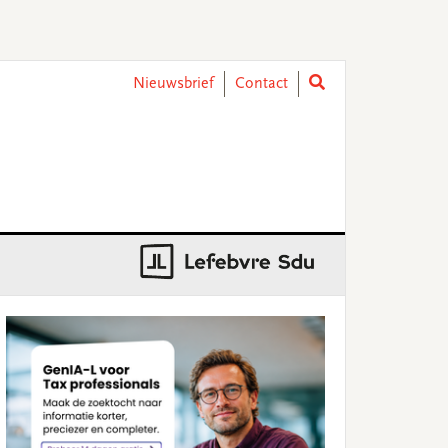
Nieuwsbrief
Contact
rimary
idebar