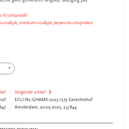
rechte geen griffierecht vergoed. Matiging pkv.
k.nl/uitspraak?
n=rss&pk_medium=rss&pk_keyword=uitspraken
ikel
Volgende artikel
hof
ECLI:NL:GHAMS:2025:1575 Gerechtshof
847
Amsterdam, 20-05-2025, 23/844