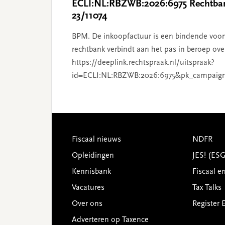
ECLI:NL:RBZWB:2026:6975 Rechtban
23/11074
BPM. De inkoopfactuur is een bindende voor
rechtbank verbindt aan het pas in beroep ove
https://deeplink.rechtspraak.nl/uitspraak?
id=ECLI:NL:RBZWB:2026:6975&pk_campaig
Footer
Fiscaal nieuws
NDFR
Opleidingen
JES! (ES
Kennisbank
Fiscaal e
Vacatures
Tax Talks
Over ons
Register 
Adverteren op Taxence