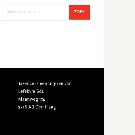
Search
SEARCH
ZOEK
this
website
Taxence is een uitgave van
Lefebvre Sdu
Maanweg 174
2516 AB Den Haag