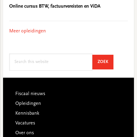
Online cursus BTW, factuurvereisten en ViDA
Meer opleidingen
Search
SEARCH
ZOEK
this
website
Footer
Fiscaal nieuws
Opleidingen
Kennisbank
Vacatures
Over ons