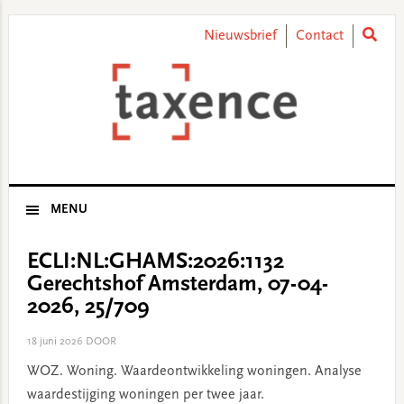
Skip
Skip
Skip
Skip
to
to
to
to
Nieuwsbrief
Contact
primary
main
primary
footer
navigation
content
sidebar
MENU
ECLI:NL:GHAMS:2026:1132
Gerechtshof Amsterdam, 07-04-
2026, 25/709
18 juni 2026
DOOR
WOZ. Woning. Waardeontwikkeling woningen. Analyse
waardestijging woningen per twee jaar.