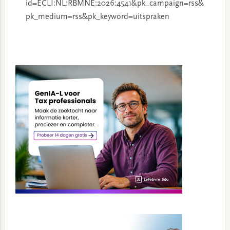
id=ECLI:NL:RBMNE:2026:4541&pk_campaign=rss&
pk_medium=rss&pk_keyword=uitspraken
Primary
Sidebar