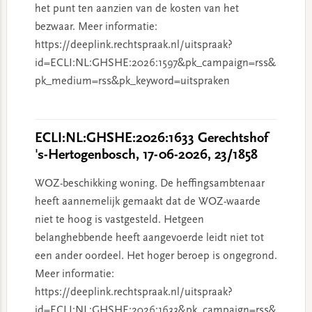
het punt ten aanzien van de kosten van het
bezwaar. Meer informatie:
https://deeplink.rechtspraak.nl/uitspraak?
id=ECLI:NL:GHSHE:2026:1597&pk_campaign=rss&
pk_medium=rss&pk_keyword=uitspraken
ECLI:NL:GHSHE:2026:1633 Gerechtshof
's-Hertogenbosch, 17-06-2026, 23/1858
WOZ-beschikking woning. De heffingsambtenaar
heeft aannemelijk gemaakt dat de WOZ-waarde
niet te hoog is vastgesteld. Hetgeen
belanghebbende heeft aangevoerde leidt niet tot
een ander oordeel. Het hoger beroep is ongegrond.
Meer informatie:
https://deeplink.rechtspraak.nl/uitspraak?
id=ECLI:NL:GHSHE:2026:1633&pk_campaign=rss&