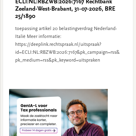
ECLI:NL:RBZWB:2026:7167 Rechtbank
Zeeland-West-Brabant, 31-07-2026, BRE
25/1890
toepassing artikel 20 belastingverdrag Nederland-
Italië Meer informatie:
https://deeplink.rechtspraak.nl/uitspraak?
id=ECLI:NL:RBZWB:2026:7167&pk_campaign=rss&
pk_medium=rss&pk_keyword=uitspraken
Primary
Sidebar