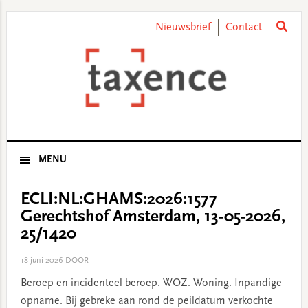
Skip
Skip
Skip
Skip
to
to
to
to
Nieuwsbrief
Contact
primary
main
primary
footer
navigation
content
sidebar
MENU
ECLI:NL:GHAMS:2026:1577
Gerechtshof Amsterdam, 13-05-2026,
25/1420
18 juni 2026
DOOR
Beroep en incidenteel beroep. WOZ. Woning. Inpandige
opname. Bij gebreke aan rond de peildatum verkochte