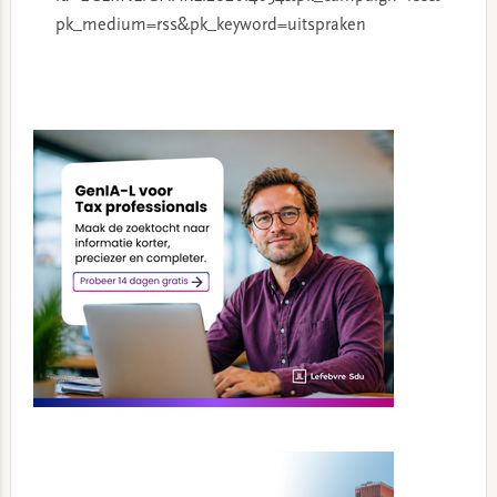
pk_medium=rss&pk_keyword=uitspraken
Primary
Sidebar