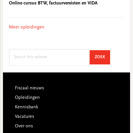
Online cursus BTW, factuurvereisten en ViDA
Meer opleidingen
Search
SEARCH
ZOEK
this
website
Footer
Fiscaal nieuws
Opleidingen
Kennisbank
Vacatures
Over ons