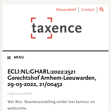
Skip
Skip
Skip
Skip
to
to
to
to
Nieuwsbrief
Contact
primary
main
primary
footer
navigation
content
sidebar
MENU
ECLI:NL:GHARL:2022:2521
Gerechtshof Arnhem-Leeuwarden,
29-03-2022, 21/00452
8 april 2022
DOOR
Wet Woz. Waardevaststelling winkel met kantoor- en
werkruimte.