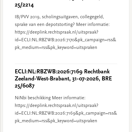
25/2214
IB/PVV 2019, scholingsuitgaven, collegegeld,
sprake van een depotstorting? Meer informatie:
https://deeplink.rechtspraak.nl/uitspraak?
id=ECLI:NL:RBZWB:2026:7170&pk_campaign=rss&
pk_medium=rss&pk_keyword=uitspraken
ECLI:NL:RBZWB:2026:7169 Rechtbank
Zeeland-West-Brabant, 31-07-2026, BRE
25/6087
NiNbi beschikking Meer informatie:
https://deeplink.rechtspraak.nl/uitspraak?
id=ECLI:NL:RBZWB:2026:7169&pk_campaign=rss&
pk_medium=rss&pk_keyword=uitspraken