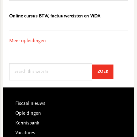
Online cursus BTW, factuurvereisten en ViDA
Meer opleidingen
Search
SEARCH
ZOEK
this
website
Footer
Fiscaal nieuws
Opleidingen
Kennisbank
Vacatures