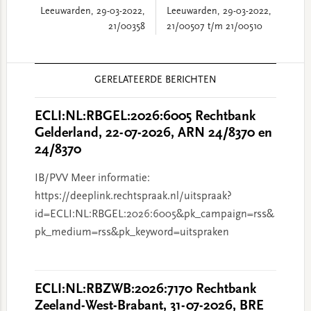
Leeuwarden, 29-03-2022,
Leeuwarden, 29-03-2022,
21/00358
21/00507 t/m 21/00510
Reader
GERELATEERDE BERICHTEN
Interactions
ECLI:NL:RBGEL:2026:6005 Rechtbank
Gelderland, 22-07-2026, ARN 24/8370 en
24/8370
IB/PVV Meer informatie:
https://deeplink.rechtspraak.nl/uitspraak?
id=ECLI:NL:RBGEL:2026:6005&pk_campaign=rss&
pk_medium=rss&pk_keyword=uitspraken
ECLI:NL:RBZWB:2026:7170 Rechtbank
Zeeland-West-Brabant, 31-07-2026, BRE