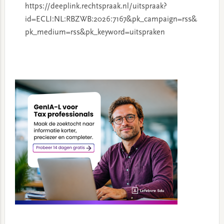
https://deeplink.rechtspraak.nl/uitspraak?
id=ECLI:NL:RBZWB:2026:7167&pk_campaign=rss&
pk_medium=rss&pk_keyword=uitspraken
Primary
Sidebar