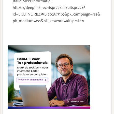
Italië Meer informatie:
https://deeplink.rechtspraak.nl/uitspraak?
id=ECLI:NL:RBZWB:2026:7167&pk_campaign=rss&
pk_medium=rss&pk_keyword=uitspraken
Primary
Sidebar