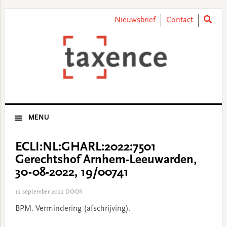
Skip
Skip
Skip
Skip
to
to
to
to
Nieuwsbrief
Contact
primary
main
primary
footer
navigation
content
sidebar
MENU
ECLI:NL:GHARL:2022:7501
Gerechtshof Arnhem-Leeuwarden,
30-08-2022, 19/00741
12 september 2022
DOOR
BPM. Vermindering (afschrijving).