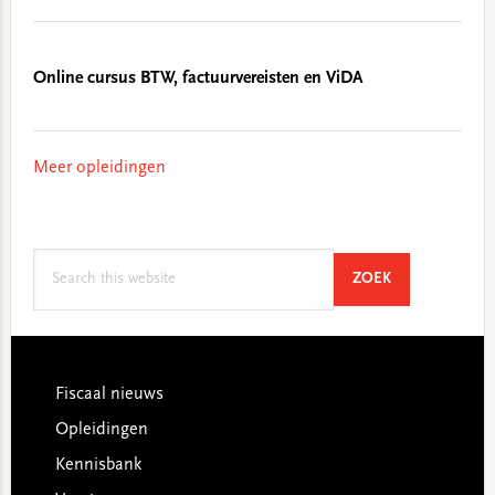
Online cursus BTW, factuurvereisten en ViDA
Meer opleidingen
Search
SEARCH
ZOEK
this
website
Footer
Fiscaal nieuws
Opleidingen
Kennisbank