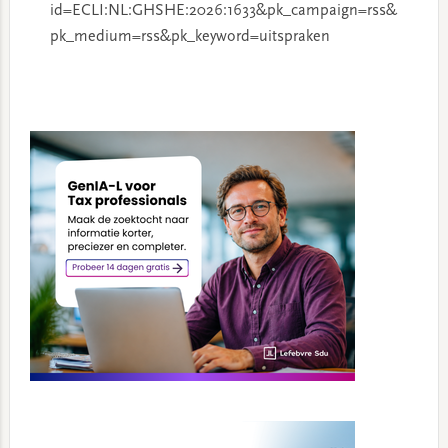
id=ECLI:NL:GHSHE:2026:1633&pk_campaign=rss&
pk_medium=rss&pk_keyword=uitspraken
Primary
Sidebar