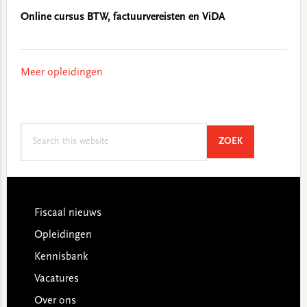
Online cursus BTW, factuurvereisten en ViDA
Meer opleidingen
Search
SEARCH
ZOEK
this
website
Footer
Fiscaal nieuws
Opleidingen
Kennisbank
Vacatures
Over ons