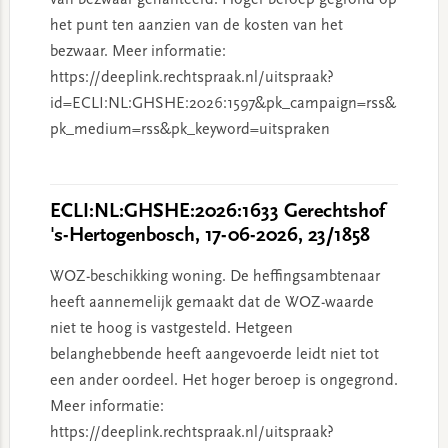
van bezwaar gehanteerd. Hoger beroep gegrond op
het punt ten aanzien van de kosten van het
bezwaar. Meer informatie:
https://deeplink.rechtspraak.nl/uitspraak?
id=ECLI:NL:GHSHE:2026:1597&pk_campaign=rss&
pk_medium=rss&pk_keyword=uitspraken
ECLI:NL:GHSHE:2026:1633 Gerechtshof
's-Hertogenbosch, 17-06-2026, 23/1858
WOZ-beschikking woning. De heffingsambtenaar
heeft aannemelijk gemaakt dat de WOZ-waarde
niet te hoog is vastgesteld. Hetgeen
belanghebbende heeft aangevoerde leidt niet tot
een ander oordeel. Het hoger beroep is ongegrond.
Meer informatie:
https://deeplink.rechtspraak.nl/uitspraak?