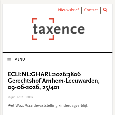
Skip
Skip
Skip
Skip
to
to
to
to
Nieuwsbrief
Contact
primary
main
primary
footer
navigation
content
sidebar
MENU
ECLI:NL:GHARL:2026:3806
Gerechtshof Arnhem-Leeuwarden,
09-06-2026, 25/401
18 juni 2026
DOOR
Wet Woz. Waardevaststelling kinderdagverblijf.