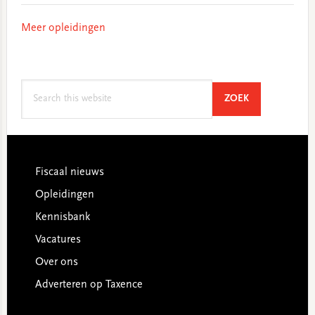
Meer opleidingen
Search
SEARCH
ZOEK
this
website
Footer
Fiscaal nieuws
Opleidingen
Kennisbank
Vacatures
Over ons
Adverteren op Taxence