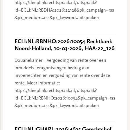
https://deeplink.rechtspraak.nl/uitspraak?
id=ECLI:NL:RBDHA:2026:22128&pk_campaign=rss
&pk_medium=rss&pk_keyword=uitspraken
ECLI:NL:RBNHO:2026:10054 Rechtbank
Noord-Holland, 10-03-2026, HAA-22_126
Douanekamer – vergoeding van rente over een
inmiddels terugontvangen bedrag aan
invoerrechten en vergoeding van rente over deze
rente. Meer informatie:
https://deeplink.rechtspraak.nl/uitspraak?
id=ECLI:NL:RBNHO:2026:10054&pk_campaign=rss
&pk_medium=rss&pk_keyword=uitspraken
ECLI:NL:GHARL:2026:4635 Gerechtshof