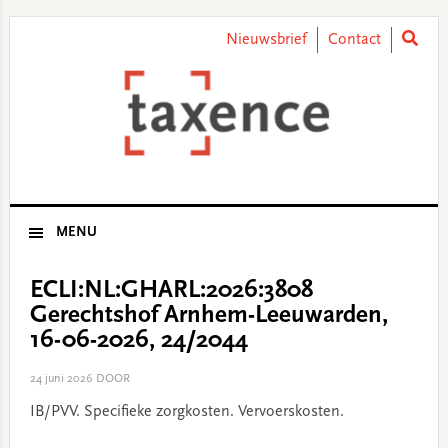
Skip
Skip
Skip
Skip
to
to
to
to
Nieuwsbrief
Contact
primary
main
primary
footer
navigation
content
sidebar
MENU
ECLI:NL:GHARL:2026:3808
Gerechtshof Arnhem-Leeuwarden,
16-06-2026, 24/2044
24 juni 2026
DOOR
IB/PVV. Specifieke zorgkosten. Vervoerskosten.