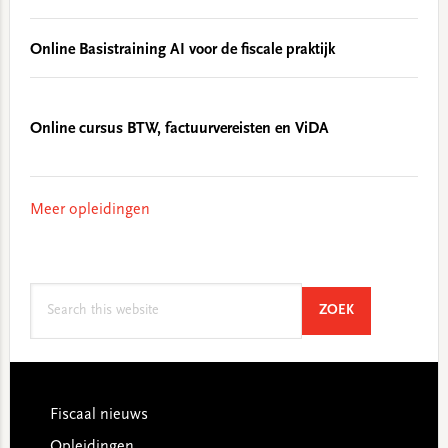
Online Basistraining AI voor de fiscale praktijk
Online cursus BTW, factuurvereisten en ViDA
Meer opleidingen
Search
SEARCH
ZOEK
this
website
Footer
Fiscaal nieuws
Opleidingen