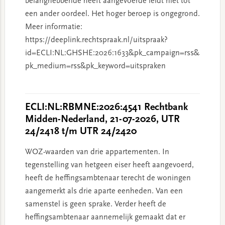
belanghebbende heeft aangevoerde leidt niet tot
een ander oordeel. Het hoger beroep is ongegrond.
Meer informatie:
https://deeplink.rechtspraak.nl/uitspraak?
id=ECLI:NL:GHSHE:2026:1633&pk_campaign=rss&
pk_medium=rss&pk_keyword=uitspraken
ECLI:NL:RBMNE:2026:4541 Rechtbank
Midden-Nederland, 21-07-2026, UTR
24/2418 t/m UTR 24/2420
WOZ-waarden van drie appartementen. In
tegenstelling van hetgeen eiser heeft aangevoerd,
heeft de heffingsambtenaar terecht de woningen
aangemerkt als drie aparte eenheden. Van een
samenstel is geen sprake. Verder heeft de
heffingsambtenaar aannemelijk gemaakt dat er