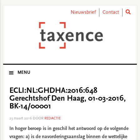
Skip
Skip
Skip
Skip
to
to
to
to
Nieuwsbrief
Contact
primary
main
primary
footer
navigation
content
sidebar
MENU
ECLI:NL:GHDHA:2016:648
Gerechtshof Den Haag, 01-03-2016,
BK-14/00001
23 maart 2016
DOOR
REDACTIE
In hoger beroep is in geschil het antwoord op de volgende
vragen: a) is de navorderingsaanslag binnen de wettelijke