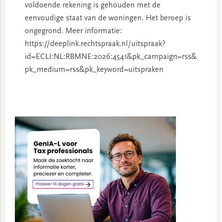
voldoende rekening is gehouden met de
eenvoudige staat van de woningen. Het beroep is
ongegrond. Meer informatie:
https://deeplink.rechtspraak.nl/uitspraak?
id=ECLI:NL:RBMNE:2026:4541&pk_campaign=rss&
pk_medium=rss&pk_keyword=uitspraken
Primary
Sidebar