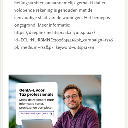
heffingsambtenaar aannemelijk gemaakt dat er
voldoende rekening is gehouden met de
eenvoudige staat van de woningen. Het beroep is
ongegrond. Meer informatie:
https://deeplink.rechtspraak.nl/uitspraak?
id=ECLI:NL:RBMNE:2026:4541&pk_campaign=rss&
pk_medium=rss&pk_keyword=uitspraken
Primary
Sidebar