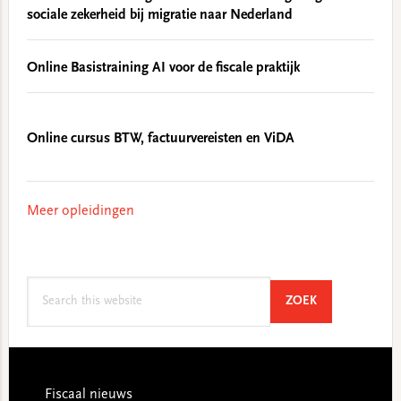
sociale zekerheid bij migratie naar Nederland
Online Basistraining AI voor de fiscale praktijk
Online cursus BTW, factuurvereisten en ViDA
Meer opleidingen
Search
SEARCH
ZOEK
this
website
Footer
Fiscaal nieuws