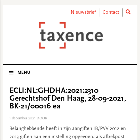
Skip
Skip
Skip
Skip
to
to
to
to
Nieuwsbrief
Contact
primary
main
primary
footer
navigation
content
sidebar
MENU
ECLI:NL:GHDHA:2021:2310
Gerechtshof Den Haag, 28-09-2021,
BK-21/00016 ea
1 december 2021
DOOR
Belanghebbende heeft in zijn aangiften IB/PVV 2012 en
2013 giften aan een instelling opgevoerd als aftrekpost.