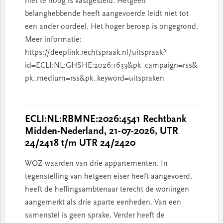
niet te hoog is vastgesteld. Hetgeen
belanghebbende heeft aangevoerde leidt niet tot
een ander oordeel. Het hoger beroep is ongegrond.
Meer informatie:
https://deeplink.rechtspraak.nl/uitspraak?
id=ECLI:NL:GHSHE:2026:1633&pk_campaign=rss&
pk_medium=rss&pk_keyword=uitspraken
ECLI:NL:RBMNE:2026:4541 Rechtbank
Midden-Nederland, 21-07-2026, UTR
24/2418 t/m UTR 24/2420
WOZ-waarden van drie appartementen. In
tegenstelling van hetgeen eiser heeft aangevoerd,
heeft de heffingsambtenaar terecht de woningen
aangemerkt als drie aparte eenheden. Van een
samenstel is geen sprake. Verder heeft de