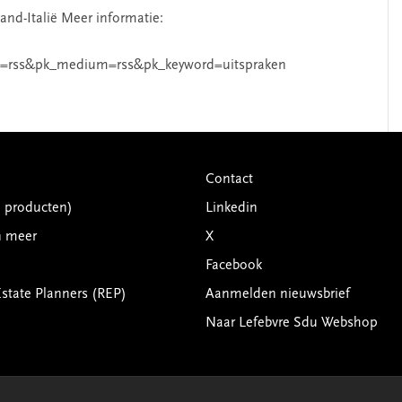
and-Italië Meer informatie:
=rss&pk_medium=rss&pk_keyword=uitspraken
Contact
G producten)
Linkedin
n meer
X
Facebook
Estate Planners (REP)
Aanmelden nieuwsbrief
Naar Lefebvre Sdu Webshop