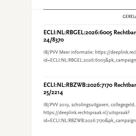
Reader
GEREL
Interactions
ECLI:NL:RBGEL:2026:6005 Rechtbank
24/8370
IB/PVV Meer informatie: https://deeplink.rec
id=ECLI:NL:RBGEL:2026:6005&pk_campaign
ECLI:NL:RBZWB:2026:7170 Rechtbank
25/2214
IB/PVV 2019, scholingsuitgaven, collegegeld,
https://deeplink.rechtspraak.nl/uitspraak?
id=ECLI:NL:RBZWB:2026:7170&pk_campaign