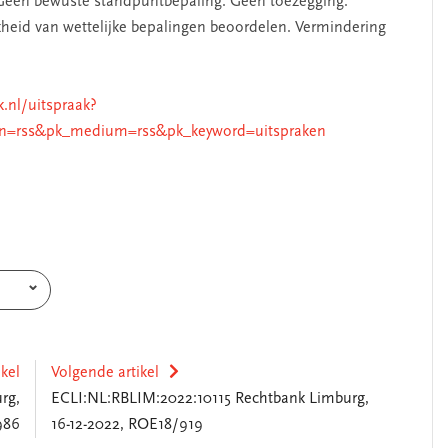
Geen bewuste standpuntbepaling. Geen toezegging.
ijkheid van wettelijke bepalingen beoordelen. Vermindering
k.nl/uitspraak?
n=rss&pk_medium=rss&pk_keyword=uitspraken
ikel
Volgende artikel
rg,
ECLI:NL:RBLIM:2022:10115 Rechtbank Limburg,
986
16-12-2022, ROE18/919