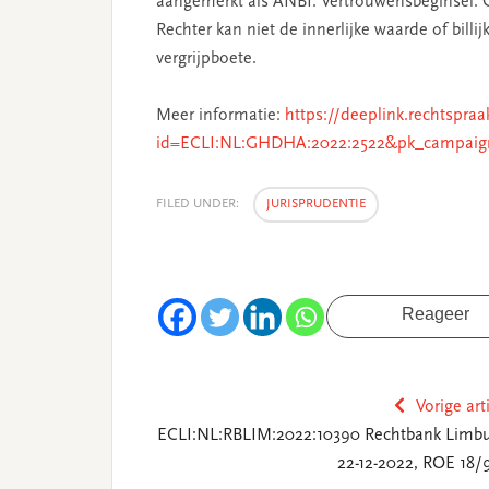
aangemerkt als ANBI. Vertrouwensbeginsel. 
Rechter kan niet de innerlijke waarde of bill
vergrijpboete.
Meer informatie:
https://deeplink.rechtspraa
id=ECLI:NL:GHDHA:2022:2522&pk_campaig
FILED UNDER:
JURISPRUDENTIE
Reageer
Vorige art
ECLI:NL:RBLIM:2022:10390 Rechtbank Limbu
22-12-2022, ROE 18/