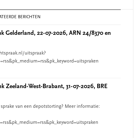
ATEERDE BERICHTEN
 Gelderland, 22-07-2026, ARN 24/8370 en
htspraak.nl/uitspraak?
=rss&pk_medium=rss&pk_keyword=uitspraken
 Zeeland-West-Brabant, 31-07-2026, BRE
 sprake van een depotstorting? Meer informatie:
=rss&pk_medium=rss&pk_keyword=uitspraken