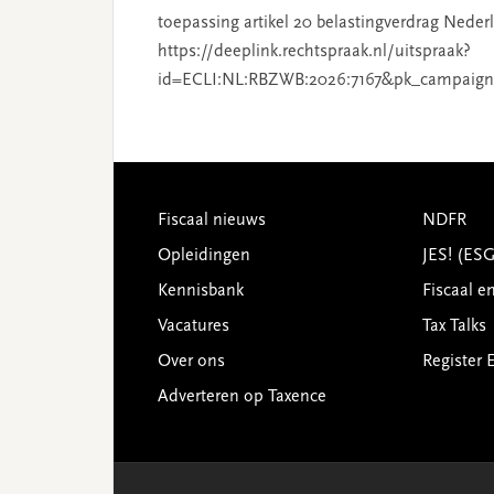
toepassing artikel 20 belastingverdrag Nederl
https://deeplink.rechtspraak.nl/uitspraak?
id=ECLI:NL:RBZWB:2026:7167&pk_campaign
Footer
Fiscaal nieuws
NDFR
Opleidingen
JES! (ES
Kennisbank
Fiscaal e
Vacatures
Tax Talks
Over ons
Register 
Adverteren op Taxence