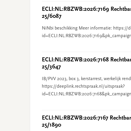
ECLI:NL:RBZWB:2026:7169 Rechtban
25/6087
NiNbi beschikking Meer informatie: https://d
id=ECLI:NL:RBZWB:2026:7169&pk_campaig
ECLI:NL:RBZWB:2026:7168 Rechtbank
25/3647
IB/PVV 2023, box 3, kerstarrest, werkelijk re
https://deeplink.rechtspraak.nl/uitspraak?
id=ECLI:NL:RBZWB:2026:7168&pk_campaign
ECLI:NL:RBZWB:2026:7167 Rechtbank
25/1890