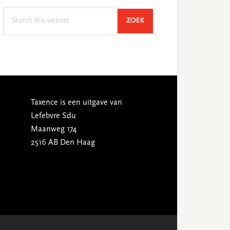
Search
SEARCH
ZOEK
this
website
Taxence is een uitgave van
Lefebvre Sdu
Maanweg 174
2516 AB Den Haag