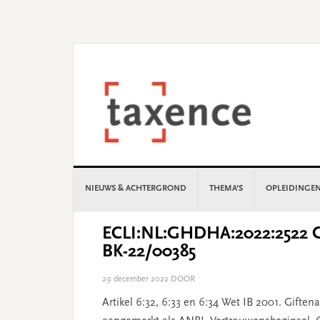
Skip
Skip
Skip
Skip
to
to
to
to
primary
main
primary
footer
navigation
content
sidebar
NIEUWS & ACHTERGROND
THEMA’S
OPLEIDINGE
ECLI:NL:GHDHA:2022:2522 Ge
BK-22/00385
29 december 2022
DOOR
Artikel 6:32, 6:33 en 6:34 Wet IB 2001. Giftena