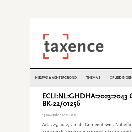
Skip
Skip
Skip
Skip
to
to
to
to
primary
main
primary
footer
navigation
content
sidebar
NIEUWS & ACHTERGROND
THEMA’S
OPLEIDINGE
ECLI:NL:GHDHA:2023:2043 G
BK-22/01256
13 november 2023
DOOR
Art. 225, lid 2, van de Gemeentewet. Naheffi