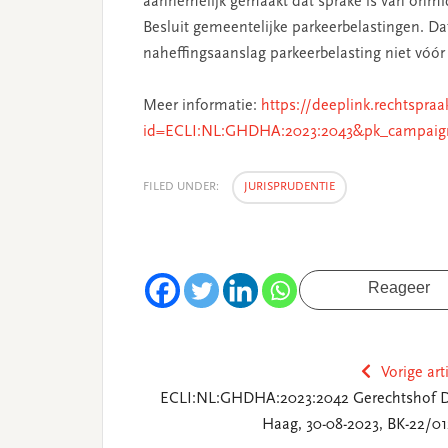
aannemelijk gemaakt dat sprake is van onmidde
Besluit gemeentelijke parkeerbelastingen. D
naheffingsaanslag parkeerbelasting niet vóór
Meer informatie:
https://deeplink.rechtspraa
id=ECLI:NL:GHDHA:2023:2043&pk_campaig
FILED UNDER:
JURISPRUDENTIE
Reageer
Vorige art
ECLI:NL:GHDHA:2023:2042 Gerechtshof 
Haag, 30-08-2023, BK-22/01