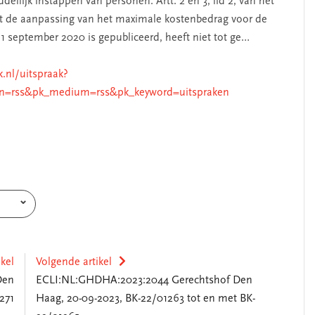
llijk instappen van personen. Artt. 2 en 3, lid 2, van het
at de aanpassing van het maximale kostenbedrag voor de
 1 september 2020 is gepubliceerd, heeft niet tot ge…
k.nl/uitspraak?
n=rss&pk_medium=rss&pk_keyword=uitspraken
ikel
Volgende artikel
Den
ECLI:NL:GHDHA:2023:2044 Gerechtshof Den
271
Haag, 20-09-2023, BK-22/01263 tot en met BK-