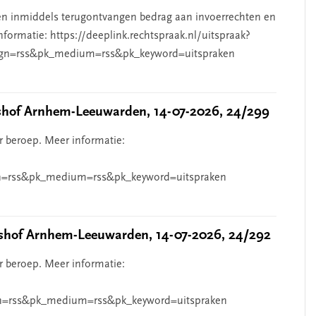
n inmiddels terugontvangen bedrag aan invoerrechten en
nformatie: https://deeplink.rechtspraak.nl/uitspraak?
gn=rss&pk_medium=rss&pk_keyword=uitspraken
hof Arnhem-Leeuwarden, 14-07-2026, 24/299
r beroep. Meer informatie:
=rss&pk_medium=rss&pk_keyword=uitspraken
hof Arnhem-Leeuwarden, 14-07-2026, 24/292
r beroep. Meer informatie:
n=rss&pk_medium=rss&pk_keyword=uitspraken