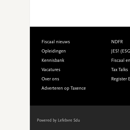
Footer
Fiscaal nieuws
NDFR
Opleidingen
JES! (ES
Kennisbank
Fiscaal e
Vacatures
Tax Talks
Over ons
Register 
Adverteren op Taxence
Powered by Lefebvre Sdu