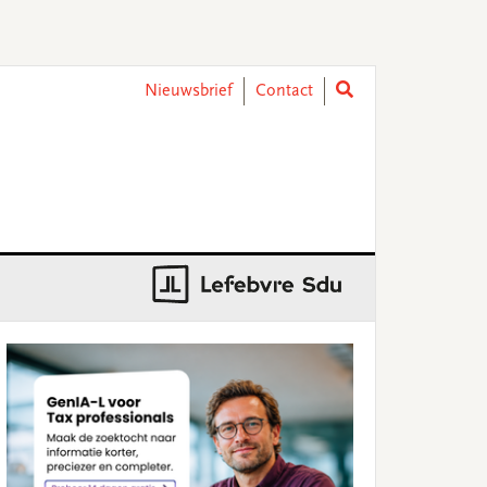
Nieuwsbrief
Contact
rimary
idebar