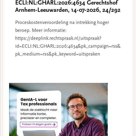
ECLI:NL:GHARL:2026:4634 Gerechtshof
Arnhem-Leeuwarden, 14-07-2026, 24/292
Proceskostenveroordeling na intrekking hoger
beroep. Meer informatie:
https://deeplink.rechtspraak.nl/uitspraak?
id=ECLI:NL:GHARL:2026:4634&pk_campaign=rss&
pk_medium=rss&pk_keyword=uitspraken
Primary
Sidebar