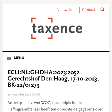
Skip
Skip
Skip
Skip
to
to
to
to
Nieuwsbrief
Contact
primary
main
primary
footer
navigation
content
sidebar
MENU
ECLI:NL:GHDHA:2023:2052
Gerechtshof Den Haag, 17-10-2023,
BK-22/01273
20 november 2023
DOOR
Artikel 40, lid 2 Wet WOZ; toezendplicht; de
Heffingsambtenaar heeft ten onrechte de gegevens over