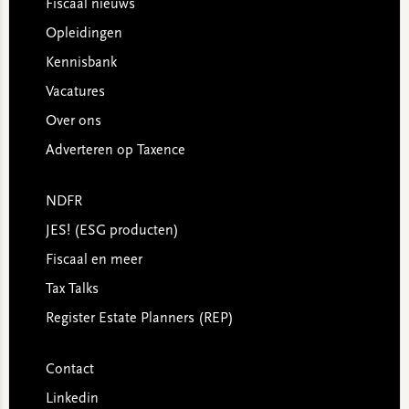
Footer
Fiscaal nieuws
Opleidingen
Kennisbank
Vacatures
Over ons
Adverteren op Taxence
NDFR
JES! (ESG producten)
Fiscaal en meer
Tax Talks
Register Estate Planners (REP)
Contact
Linkedin