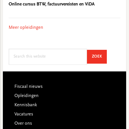
Online cursus BTW, factuurvereisten en ViDA
Meer opleidingen
Search
SEARCH
ZOEK
this
website
Footer
Fiscaal nieuws
Opleidingen
Kennisbank
Vacatures
Over ons