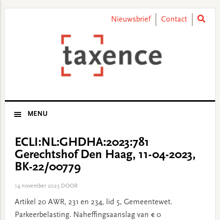
Skip
Skip
Skip
Skip
to
to
to
to
Nieuwsbrief
Contact
primary
main
primary
footer
navigation
content
sidebar
MENU
ECLI:NL:GHDHA:2023:781
Gerechtshof Den Haag, 11-04-2023,
BK-22/00779
14 november 2023
DOOR
Artikel 20 AWR, 231 en 234, lid 5, Gemeentewet.
Parkeerbelasting. Naheffingsaanslag van € 0