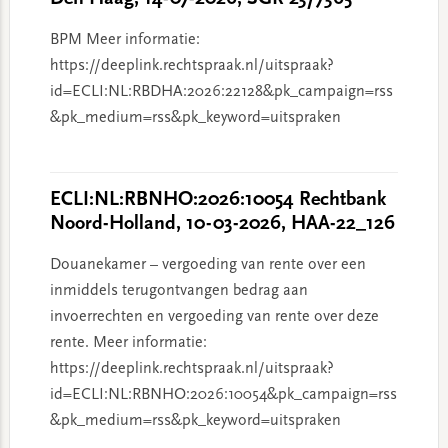
BPM Meer informatie:
https://deeplink.rechtspraak.nl/uitspraak?
id=ECLI:NL:RBDHA:2026:22128&pk_campaign=rss
&pk_medium=rss&pk_keyword=uitspraken
ECLI:NL:RBNHO:2026:10054 Rechtbank
Noord-Holland, 10-03-2026, HAA-22_126
Douanekamer – vergoeding van rente over een
inmiddels terugontvangen bedrag aan
invoerrechten en vergoeding van rente over deze
rente. Meer informatie:
https://deeplink.rechtspraak.nl/uitspraak?
id=ECLI:NL:RBNHO:2026:10054&pk_campaign=rss
&pk_medium=rss&pk_keyword=uitspraken