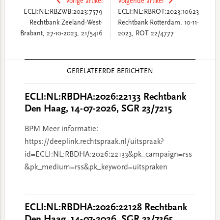
Vorige artikel
Volgende artikel
ECLI:NL:RBZWB:2023:7579
ECLI:NL:RBROT:2023:10623
Rechtbank Zeeland-West-
Rechtbank Rotterdam, 10-11-
Brabant, 27-10-2023, 21/5416
2023, ROT 22/4777
Reader
GERELATEERDE BERICHTEN
Interactions
ECLI:NL:RBDHA:2026:22133 Rechtbank
Den Haag, 14-07-2026, SGR 23/7215
BPM Meer informatie:
https://deeplink.rechtspraak.nl/uitspraak?
id=ECLI:NL:RBDHA:2026:22133&pk_campaign=rss
&pk_medium=rss&pk_keyword=uitspraken
ECLI:NL:RBDHA:2026:22128 Rechtbank
Den Haag, 14-07-2026, SGR 23/7365