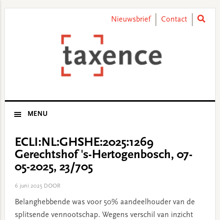
Skip
Skip
Skip
Skip
to
to
to
to
Nieuwsbrief
Contact
primary
main
primary
footer
navigation
content
sidebar
MENU
ECLI:NL:GHSHE:2025:1269
Gerechtshof 's-Hertogenbosch, 07-
05-2025, 23/705
6 juni 2025
DOOR
Belanghebbende was voor 50% aandeelhouder van de
splitsende vennootschap. Wegens verschil van inzicht