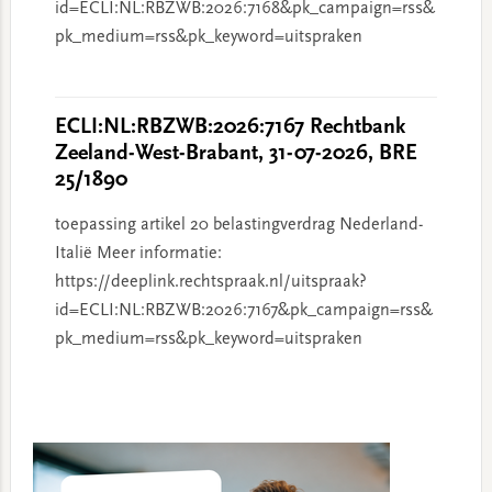
id=ECLI:NL:RBZWB:2026:7168&pk_campaign=rss&
pk_medium=rss&pk_keyword=uitspraken
ECLI:NL:RBZWB:2026:7167 Rechtbank
Zeeland-West-Brabant, 31-07-2026, BRE
25/1890
toepassing artikel 20 belastingverdrag Nederland-
Italië Meer informatie:
https://deeplink.rechtspraak.nl/uitspraak?
id=ECLI:NL:RBZWB:2026:7167&pk_campaign=rss&
pk_medium=rss&pk_keyword=uitspraken
Primary
Sidebar