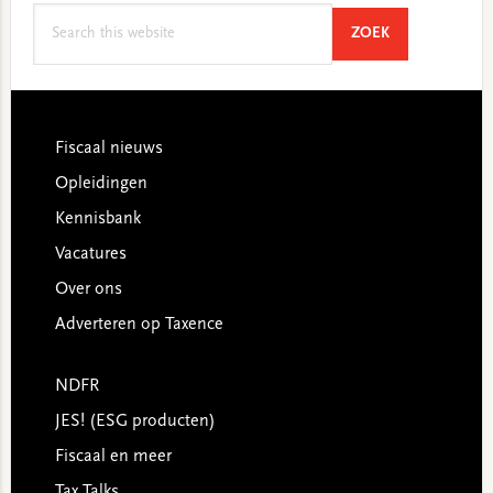
Search
SEARCH
ZOEK
this
website
Footer
Fiscaal nieuws
Opleidingen
Kennisbank
Vacatures
Over ons
Adverteren op Taxence
NDFR
JES! (ESG producten)
Fiscaal en meer
Tax Talks