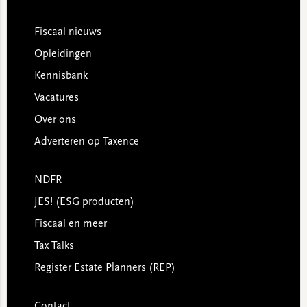
Footer
Fiscaal nieuws
Opleidingen
Kennisbank
Vacatures
Over ons
Adverteren op Taxence
NDFR
JES! (ESG producten)
Fiscaal en meer
Tax Talks
Register Estate Planners (REP)
Contact