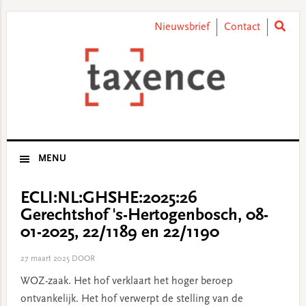
Skip
Skip
Skip
Skip
to
to
to
to
Nieuwsbrief
Contact
primary
main
primary
footer
navigation
content
sidebar
MENU
ECLI:NL:GHSHE:2025:26
Gerechtshof 's-Hertogenbosch, 08-
01-2025, 22/1189 en 22/1190
27 maart 2025
DOOR
WOZ-zaak. Het hof verklaart het hoger beroep
ontvankelijk. Het hof verwerpt de stelling van de