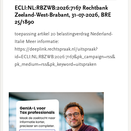
ECLI:NL:RBZWB:2026:7167 Rechtbank
Zeeland-West-Brabant, 31-07-2026, BRE
25/1890
toepassing artikel 20 belastingverdrag Nederland-
Italië Meer informatie:
https://deeplink.rechtspraak.nl/uitspraak?
id=ECLI:NL:RBZWB:2026:7167&pk_campaign=rss&
pk_medium=rss&pk_keyword=uitspraken
Primary
Sidebar