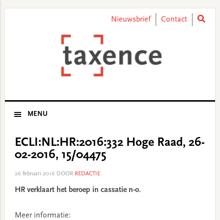
Skip
Skip
Skip
Skip
to
to
to
to
Nieuwsbrief
Contact
primary
main
primary
footer
navigation
content
sidebar
MENU
ECLI:NL:HR:2016:332 Hoge Raad, 26-
02-2016, 15/04475
26 februari 2016
DOOR
REDACTIE
HR verklaart het beroep in cassatie n-o.
Meer informatie: