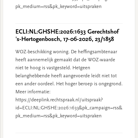
pk_medium=rss&pk_keyword=uitspraken
ECLI:NL:GHSHE:2026:1633 Gerechtshof
's-Hertogenbosch, 17-06-2026, 23/1858
WOZ-beschikking woning. De heffingsambtenaar
heeft aannemelijk gemaakt dat de WOZ-waarde
niet te hoog is vastgesteld. Hetgeen
belanghebbende heeft aangevoerde leidt niet tot
een ander oordeel. Het hoger beroep is ongegrond.
Meer informatie:
https://deeplink.rechtspraak.nl/uitspraak?
id=ECLI:NL:GHSHE:2026:1633&pk_campaign=rss&
pk_medium=rss&pk_keyword=uitspraken