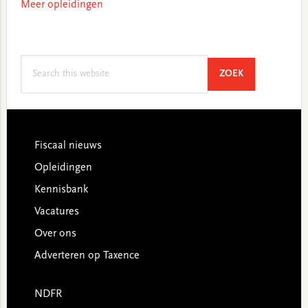
Meer opleidingen
Search
SEARCH
ZOEK
this
website
Footer
Fiscaal nieuws
Opleidingen
Kennisbank
Vacatures
Over ons
Adverteren op Taxence
NDFR