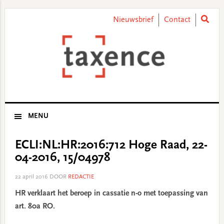
Skip
Skip
Skip
Skip
to
to
to
to
Nieuwsbrief
Contact
primary
main
primary
footer
navigation
content
sidebar
MENU
ECLI:NL:HR:2016:712 Hoge Raad, 22-
04-2016, 15/04978
22 april 2016
DOOR
REDACTIE
HR verklaart het beroep in cassatie n-o met toepassing van
art. 80a RO.