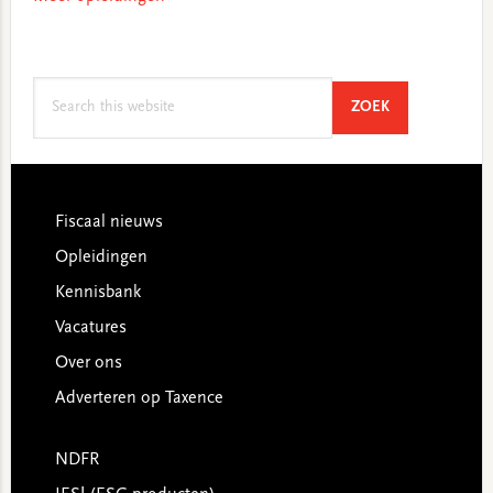
Search
SEARCH
ZOEK
this
website
Footer
Fiscaal nieuws
Opleidingen
Kennisbank
Vacatures
Over ons
Adverteren op Taxence
NDFR