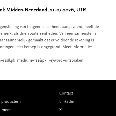
k Midden-Nederland, 21-07-2026, UTR
nstelling van hetgeen eiser heeft aangevoerd, heeft de
emerkt als drie aparte eenheden. Van een samenstel is
aar aannemelijk gemaakt dat er voldoende rekening is
ningen. Het beroep is ongegrond. Meer informatie:
n=rss&pk_medium=rss&pk_keyword=uitspraken
Contact
G producten)
Linkedin
n meer
X