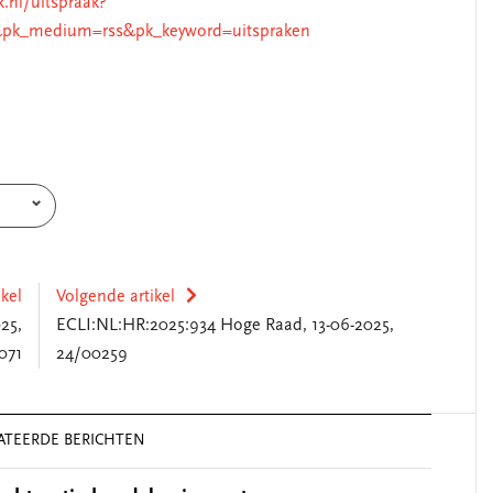
k.nl/uitspraak?
&pk_medium=rss&pk_keyword=uitspraken
ikel
Volgende artikel
25,
ECLI:NL:HR:2025:934 Hoge Raad, 13-06-2025,
071
24/00259
ATEERDE BERICHTEN