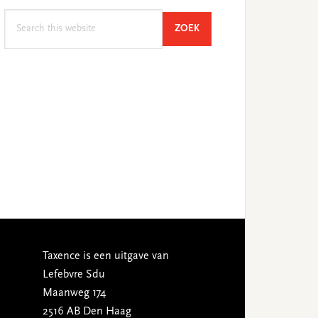
Search
SEARCH
ZOEK
this
website
Taxence is een uitgave van
Lefebvre Sdu
Maanweg 174
2516 AB Den Haag