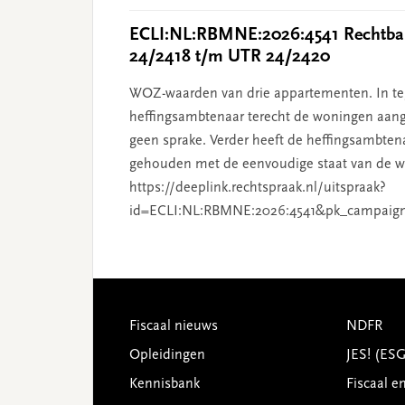
ECLI:NL:RBMNE:2026:4541 Rechtban
24/2418 t/m UTR 24/2420
WOZ-waarden van drie appartementen. In tege
heffingsambtenaar terecht de woningen aang
geen sprake. Verder heeft de heffingsambten
gehouden met de eenvoudige staat van de wo
https://deeplink.rechtspraak.nl/uitspraak?
id=ECLI:NL:RBMNE:2026:4541&pk_campaig
Footer
Fiscaal nieuws
NDFR
Opleidingen
JES! (ES
Kennisbank
Fiscaal e