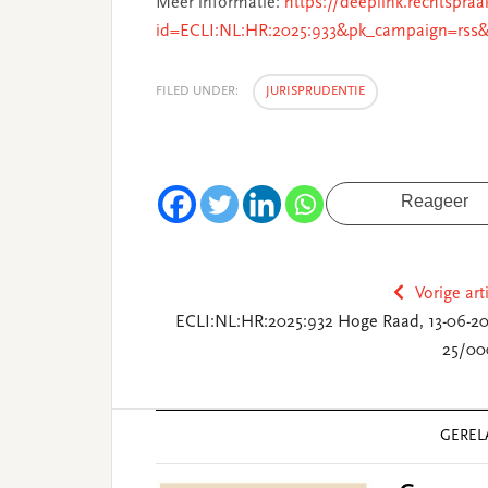
Meer informatie:
https://deeplink.rechtspraa
id=ECLI:NL:HR:2025:933&pk_campaign=rss
FILED UNDER:
JURISPRUDENTIE
Reageer
Vorige art
ECLI:NL:HR:2025:932 Hoge Raad, 13-06-20
25/00
Reader
GEREL
Interactions