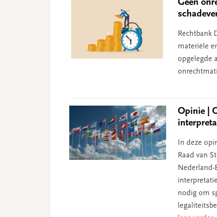
Geen onre
schadeve
Rechtbank D
materiële e
opgelegde aa
onrechtmati
Opinie | 
interpret
In deze opin
Raad van Sta
Nederland-B
interpretat
nodig om sp
legaliteits