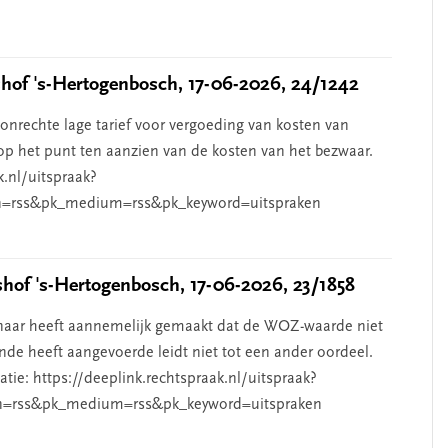
of 's-Hertogenbosch, 17-06-2026, 24/1242
nrechte lage tarief voor vergoeding van kosten van
p het punt ten aanzien van de kosten van het bezwaar.
k.nl/uitspraak?
=rss&pk_medium=rss&pk_keyword=uitspraken
of 's-Hertogenbosch, 17-06-2026, 23/1858
aar heeft aannemelijk gemaakt dat de WOZ-waarde niet
de heeft aangevoerde leidt niet tot een ander oordeel.
ie: https://deeplink.rechtspraak.nl/uitspraak?
n=rss&pk_medium=rss&pk_keyword=uitspraken