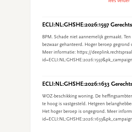
lees verder
ECLI:NL:GHSHE:2026:1597 Gerechtsh
BPM. Schade niet aannemelijk gemaakt. Ten o
bezwaar gehanteerd. Hoger beroep gegrond o
Meer informatie: https://deeplink.rechtspraa
id=ECLI:NL:GHSHE:2026:1597&pk_campaign
ECLI:NL:GHSHE:2026:1633 Gerechtsh
WOZ-beschikking woning. De heffingsambten
te hoog is vastgesteld. Hetgeen belanghebben
Het hoger beroep is ongegrond. Meer informat
id=ECLI:NL:GHSHE:2026:1633&pk_campaig