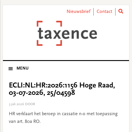
Skip
Skip
Skip
Skip
to
to
to
to
Nieuwsbrief
Contact
primary
main
primary
footer
navigation
content
sidebar
MENU
ECLI:NL:HR:2026:1156 Hoge Raad,
03-07-2026, 25/04598
3 juli 2026
DOOR
HR verklaart het beroep in cassatie n-o met toepassing
van art. 80a RO.