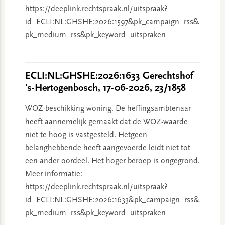
https://deeplink.rechtspraak.nl/uitspraak?
id=ECLI:NL:GHSHE:2026:1597&pk_campaign=rss&
pk_medium=rss&pk_keyword=uitspraken
ECLI:NL:GHSHE:2026:1633 Gerechtshof
's-Hertogenbosch, 17-06-2026, 23/1858
WOZ-beschikking woning. De heffingsambtenaar
heeft aannemelijk gemaakt dat de WOZ-waarde
niet te hoog is vastgesteld. Hetgeen
belanghebbende heeft aangevoerde leidt niet tot
een ander oordeel. Het hoger beroep is ongegrond.
Meer informatie:
https://deeplink.rechtspraak.nl/uitspraak?
id=ECLI:NL:GHSHE:2026:1633&pk_campaign=rss&
pk_medium=rss&pk_keyword=uitspraken