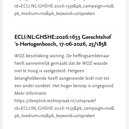
id=ECLI:NL:GHSHE:2026:1597&pk_campaign=rss&
pk_medium=rss&pk_keyword=uitspraken
ECLI:NL:GHSHE:2026:1633 Gerechtshof
's-Hertogenbosch, 17-06-2026, 23/1858
WOZ-beschikking woning. De heffingsambtenaar
heeft aannemelijk gemaakt dat de WOZ-waarde
niet te hoog is vastgesteld. Hetgeen
belanghebbende heeft aangevoerde leidt niet tot
een ander oordeel. Het hoger beroep is ongegrond.
Meer informatie:
https://deeplink.rechtspraak.nl/uitspraak?
id=ECLI:NL:GHSHE:2026:1633&pk_campaign=rss&
pk_medium=rss&pk_keyword=uitspraken