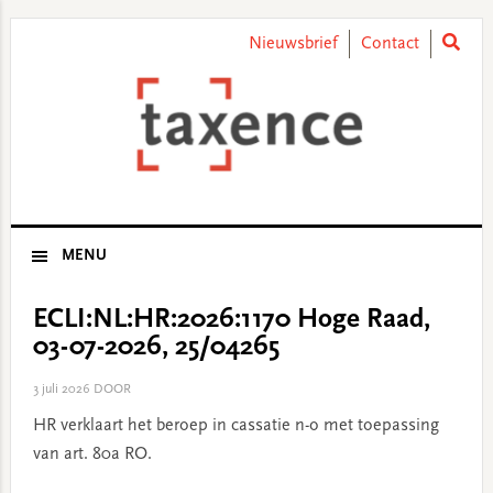
Skip
Skip
Skip
Skip
to
to
to
to
Nieuwsbrief
Contact
primary
main
primary
footer
navigation
content
sidebar
MENU
ECLI:NL:HR:2026:1170 Hoge Raad,
03-07-2026, 25/04265
3 juli 2026
DOOR
HR verklaart het beroep in cassatie n-o met toepassing
van art. 80a RO.