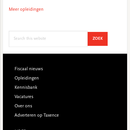
Meer opleidingen
Search
SEARCH
ZOEK
this
website
Footer
Fiscaal nieuws
Opleidingen
Kennisbank
Vacatures
Over ons
Adverteren op Taxence