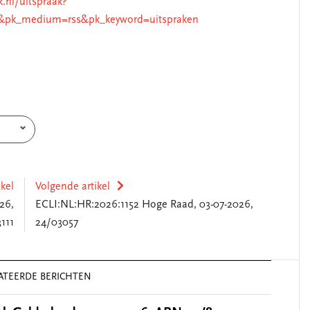
k.nl/uitspraak?
&pk_medium=rss&pk_keyword=uitspraken
ikel
Volgende artikel
26,
ECLI:NL:HR:2026:1152 Hoge Raad, 03-07-2026,
111
24/03057
ATEERDE BERICHTEN