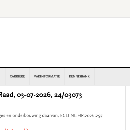
N
CARRIÈRE
VAKINFORMATIE
KENNISBANK
P
aad, 03-07-2026, 24/03073
S
tages en onderbouwing daarvan, ECLI:NL:HR:2026:297