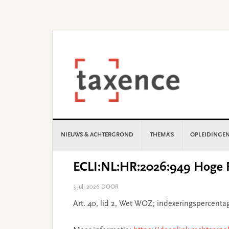
Skip
Skip
Skip
Skip
to
to
to
to
primary
main
primary
footer
navigation
content
sidebar
NIEUWS & ACHTERGROND
THEMA’S
OPLEIDINGE
ECLI:NL:HR:2026:949 Hoge R
3 juli 2026
DOOR
Art. 40, lid 2, Wet WOZ; indexeringspercen