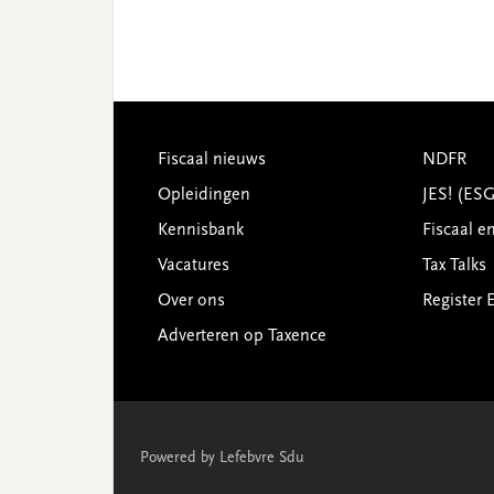
Footer
Fiscaal nieuws
NDFR
Opleidingen
JES! (ES
Kennisbank
Fiscaal e
Vacatures
Tax Talks
Over ons
Register 
Adverteren op Taxence
Powered by Lefebvre Sdu