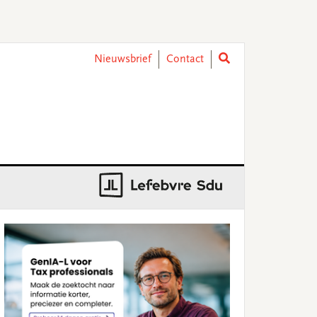
Nieuwsbrief
Contact
rimary
idebar