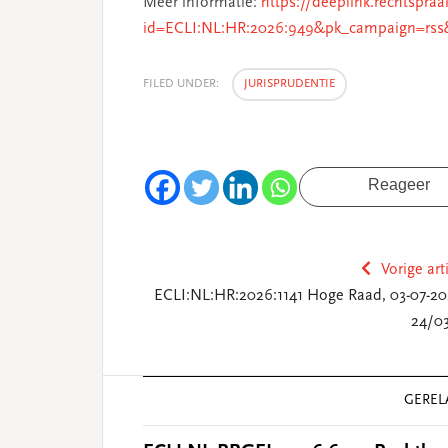
Meer informatie:
https://deeplink.rechtspraa
id=ECLI:NL:HR:2026:949&pk_campaign=rss
FILED UNDER:
JURISPRUDENTIE
Reageer
Vorige art
ECLI:NL:HR:2026:1141 Hoge Raad, 03-07-20
24/03
Reader
GEREL
Interactions