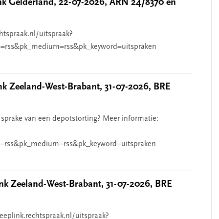
 Gelderland, 22-07-2026, ARN 24/8370 en
htspraak.nl/uitspraak?
=rss&pk_medium=rss&pk_keyword=uitspraken
 Zeeland-West-Brabant, 31-07-2026, BRE
 sprake van een depotstorting? Meer informatie:
=rss&pk_medium=rss&pk_keyword=uitspraken
k Zeeland-West-Brabant, 31-07-2026, BRE
eeplink.rechtspraak.nl/uitspraak?