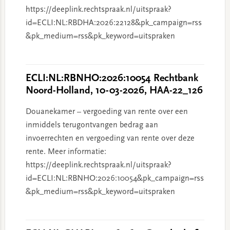
https://deeplink.rechtspraak.nl/uitspraak?
id=ECLI:NL:RBDHA:2026:22128&pk_campaign=rss
&pk_medium=rss&pk_keyword=uitspraken
ECLI:NL:RBNHO:2026:10054 Rechtbank
Noord-Holland, 10-03-2026, HAA-22_126
Douanekamer – vergoeding van rente over een
inmiddels terugontvangen bedrag aan
invoerrechten en vergoeding van rente over deze
rente. Meer informatie:
https://deeplink.rechtspraak.nl/uitspraak?
id=ECLI:NL:RBNHO:2026:10054&pk_campaign=rss
&pk_medium=rss&pk_keyword=uitspraken