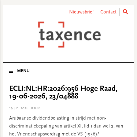
Skip
Skip
Skip
Skip
to
to
to
to
Nieuwsbrief
Contact
primary
main
primary
footer
navigation
content
sidebar
MENU
ECLI:NL:HR:2026:956 Hoge Raad,
19-06-2026, 23/04888
19 juni 2026
DOOR
Arubaanse dividendbelasting in strijd met non-
discriminatiebepaling van artikel XI, lid 1 dan wel 2, van
het Vriendschapsverdrag met de VS (1956)?