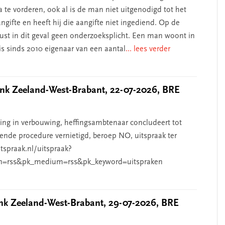
 te vorderen, ook al is de man niet uitgenodigd tot het
ngifte en heeft hij die aangifte niet ingediend. Op de
rust in dit geval geen onderzoeksplicht. Een man woont in
s sinds 2010 eigenaar van een aantal
... lees verder
k Zeeland-West-Brabant, 22-07-2026, BRE
g in verbouwing, heffingsambtenaar concludeert tot
ende procedure vernietigd, beroep NO, uitspraak ter
htspraak.nl/uitspraak?
n=rss&pk_medium=rss&pk_keyword=uitspraken
k Zeeland-West-Brabant, 29-07-2026, BRE