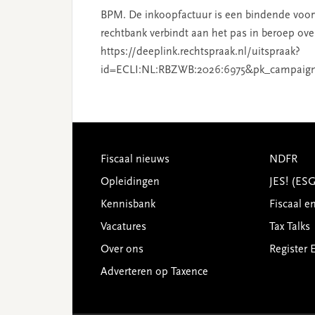
BPM. De inkoopfactuur is een bindende voor
rechtbank verbindt aan het pas in beroep ove
https://deeplink.rechtspraak.nl/uitspraak?
id=ECLI:NL:RBZWB:2026:6975&pk_campaig
Footer
Fiscaal nieuws
NDFR
Opleidingen
JES! (ES
Kennisbank
Fiscaal e
Vacatures
Tax Talks
Over ons
Register 
Adverteren op Taxence