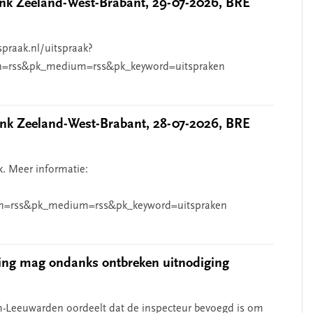
k Zeeland-West-Brabant, 29-07-2026, BRE
spraak.nl/uitspraak?
n=rss&pk_medium=rss&pk_keyword=uitspraken
k Zeeland-West-Brabant, 28-07-2026, BRE
k. Meer informatie:
n=rss&pk_medium=rss&pk_keyword=uitspraken
ing mag ondanks ontbreken uitnodiging
-Leeuwarden oordeelt dat de inspecteur bevoegd is om