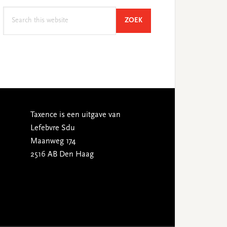
Search
SEARCH
ZOEK
this
website
Taxence is een uitgave van
Lefebvre Sdu
Maanweg 174
2516 AB Den Haag