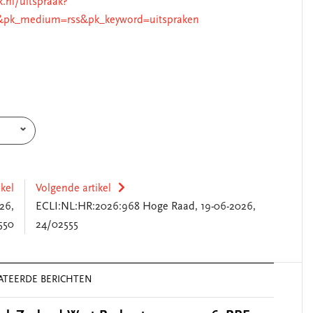
k.nl/uitspraak?
&pk_medium=rss&pk_keyword=uitspraken
ikel
Volgende artikel
26,
ECLI:NL:HR:2026:968 Hoge Raad, 19-06-2026,
550
24/02555
ATEERDE BERICHTEN