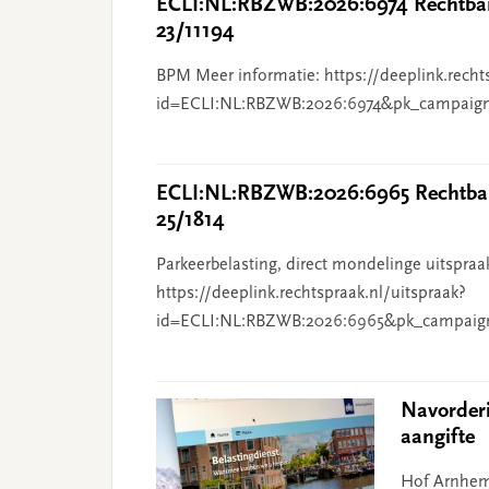
ECLI:NL:RBZWB:2026:6974 Rechtban
23/11194
BPM Meer informatie: https://deeplink.recht
id=ECLI:NL:RBZWB:2026:6974&pk_campaig
ECLI:NL:RBZWB:2026:6965 Rechtban
25/1814
Parkeerbelasting, direct mondelinge uitspraa
https://deeplink.rechtspraak.nl/uitspraak?
id=ECLI:NL:RBZWB:2026:6965&pk_campaig
Navorder
aangifte
Hof Arnhem