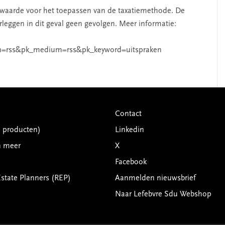
waarde voor het toepassen van de taxatiemethode. De
rleggen in dit geval geen gevolgen. Meer informatie:
n=rss&pk_medium=rss&pk_keyword=uitspraken
Contact
G producten)
Linkedin
n meer
X
Facebook
Estate Planners (REP)
Aanmelden nieuwsbrief
Naar Lefebvre Sdu Webshop