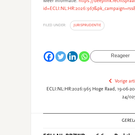
Meer informatie:
https://deeplink.rechtspraa
id=ECLI:NL:HR:2026:967&pk_campaign=rss
FILED UNDER:
JURISPRUDENTIE
Reageer
Vorige art
ECLI:NL:HR:2026:965 Hoge Raad, 19-06-20
24/02
Reader
GEREL
Interactions