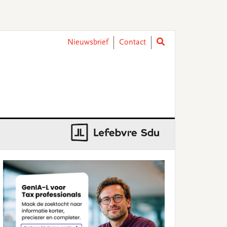
Nieuwsbrief
Contact
rimary
idebar