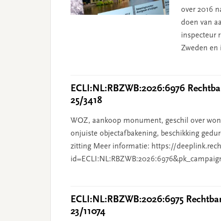
over 2016 na
doen van aa
inspecteur 
Zweden en i
ECLI:NL:RBZWB:2026:6976 Rechtban
25/3418
WOZ, aankoop monument, geschil over wonin
onjuiste objectafbakening, beschikking gedur
zitting Meer informatie: https://deeplink.rec
id=ECLI:NL:RBZWB:2026:6976&pk_campaig
ECLI:NL:RBZWB:2026:6975 Rechtban
23/11074