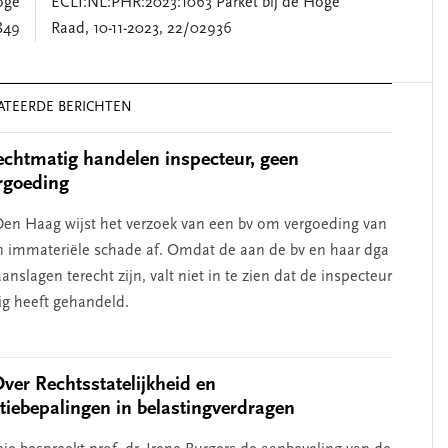
oge
ECLI:NL:PHR:2023:1063 Parket bij de Hoge
849
Raad, 10-11-2023, 22/02936
ATEERDE BERICHTEN
chtmatig handelen inspecteur, geen
rgoeding
en Haag wijst het verzoek van een bv om vergoeding van
n immateriële schade af. Omdat de aan de bv en haar dga
nslagen terecht zijn, valt niet in te zien dat de inspecteur
g heeft gehandeld.
Over Rechtsstatelijkheid en
atiebepalingen in belastingverdragen