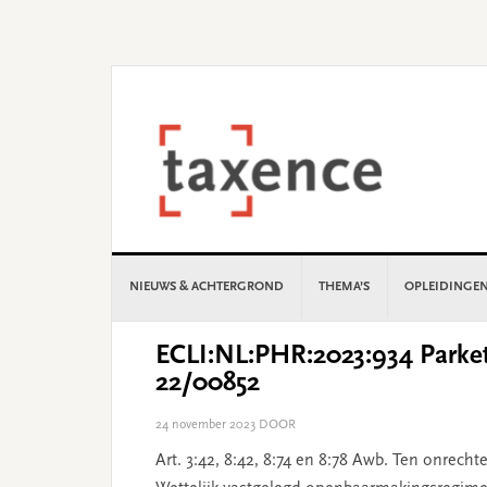
Skip
Skip
Skip
Skip
to
to
to
to
primary
main
primary
footer
navigation
content
sidebar
NIEUWS & ACHTERGROND
THEMA’S
OPLEIDINGE
ECLI:NL:PHR:2023:934 Parket 
22/00852
24 november 2023
DOOR
Art. 3:42, 8:42, 8:74 en 8:78 Awb. Ten onrech