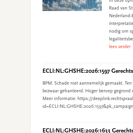
In deze opin
Raad van Sta
Nederland-B
interpretat
nodig om sp
legaliteits
lees verder
ECLI:NL:GHSHE:2026:1597 Gerechtsh
BPM. Schade niet aannemelijk gemaakt. Ten o
bezwaar gehanteerd. Hoger beroep gegrond o
Meer informatie: https://deeplink.rechtspraa
id=ECLI:NL:GHSHE:2026:1597&pk_campaign
ECLI:NL:GHSHE:2026:1633 Gerechtsh