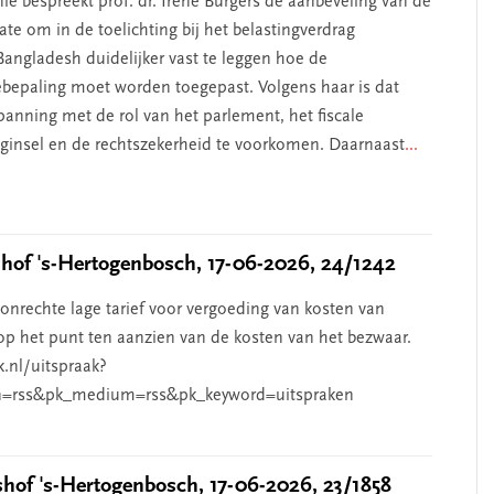
ie bespreekt prof. dr. Irene Burgers de aanbeveling van de
te om in de toelichting bij het belastingverdrag
angladesh duidelijker vast te leggen hoe de
iebepaling moet worden toegepast. Volgens haar is dat
anning met de rol van het parlement, het fiscale
beginsel en de rechtszekerheid te voorkomen. Daarnaast
...
of 's-Hertogenbosch, 17-06-2026, 24/1242
nrechte lage tarief voor vergoeding van kosten van
p het punt ten aanzien van de kosten van het bezwaar.
k.nl/uitspraak?
=rss&pk_medium=rss&pk_keyword=uitspraken
of 's-Hertogenbosch, 17-06-2026, 23/1858