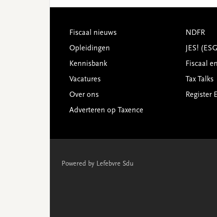
Footer
Fiscaal nieuws
NDFR
Opleidingen
JES! (ES
Kennisbank
Fiscaal e
Vacatures
Tax Talks
Over ons
Register 
Adverteren op Taxence
Powered by Lefebvre Sdu