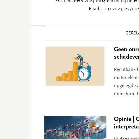
ECLI:NL:PHR:2023:1004 Parket bij de H
Raad, 10-11-2023, 22/00
Reader
GEREL
Interactions
Geen onre
schadeve
Rechtbank D
materiële e
opgelegde aa
onrechtmati
Opinie | 
interpret