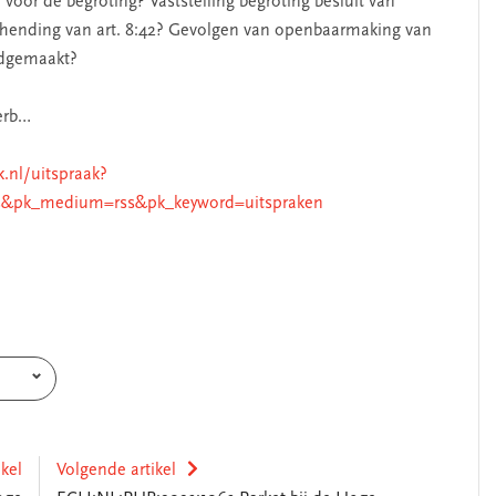
oor de begroting? Vaststelling begroting besluit van
 schending van art. 8:42? Gevolgen van openbaarmaking van
ndgemaakt?
verb…
k.nl/uitspraak?
s&pk_medium=rss&pk_keyword=uitspraken
ikel
Volgende artikel