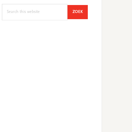
Search
SEARCH
ZOEK
this
website