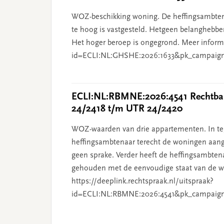
WOZ-beschikking woning. De heffingsambten
te hoog is vastgesteld. Hetgeen belanghebben
Het hoger beroep is ongegrond. Meer informat
id=ECLI:NL:GHSHE:2026:1633&pk_campaig
ECLI:NL:RBMNE:2026:4541 Rechtban
24/2418 t/m UTR 24/2420
WOZ-waarden van drie appartementen. In tege
heffingsambtenaar terecht de woningen aang
geen sprake. Verder heeft de heffingsambten
gehouden met de eenvoudige staat van de wo
https://deeplink.rechtspraak.nl/uitspraak?
id=ECLI:NL:RBMNE:2026:4541&pk_campaig