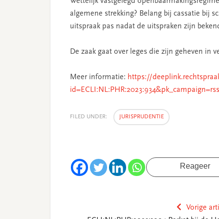
Wettelijk vastgelegd openbaarmakingsregime v
algemene strekking? Belang bij cassatie bij
uitspraak pas nadat de uitspraken zijn beke
De zaak gaat over leges die zijn geheven in 
Meer informatie:
https://deeplink.rechtspraa
id=ECLI:NL:PHR:2023:934&pk_campaign=rs
FILED UNDER:
JURISPRUDENTIE
Reageer
Vorige art