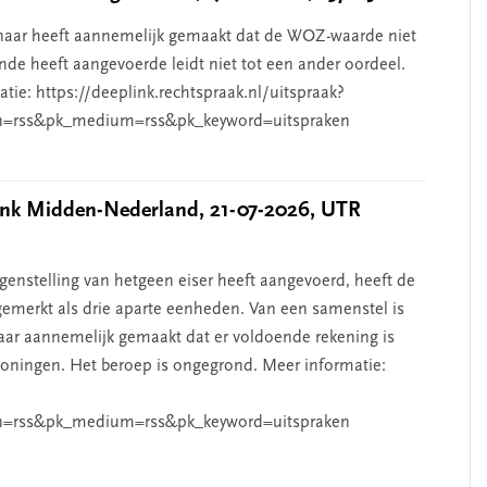
aar heeft aannemelijk gemaakt dat de WOZ-waarde niet
de heeft aangevoerde leidt niet tot een ander oordeel.
ie: https://deeplink.rechtspraak.nl/uitspraak?
n=rss&pk_medium=rss&pk_keyword=uitspraken
k Midden-Nederland, 21-07-2026, UTR
nstelling van hetgeen eiser heeft aangevoerd, heeft de
emerkt als drie aparte eenheden. Van een samenstel is
aar aannemelijk gemaakt dat er voldoende rekening is
ningen. Het beroep is ongegrond. Meer informatie:
n=rss&pk_medium=rss&pk_keyword=uitspraken