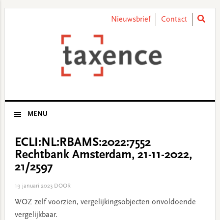
Skip
Skip
Skip
Skip
to
to
to
to
Nieuwsbrief
Contact
primary
main
primary
footer
navigation
content
sidebar
MENU
ECLI:NL:RBAMS:2022:7552
Rechtbank Amsterdam, 21-11-2022,
21/2597
19 januari 2023
DOOR
WOZ zelf voorzien, vergelijkingsobjecten onvoldoende
vergelijkbaar.