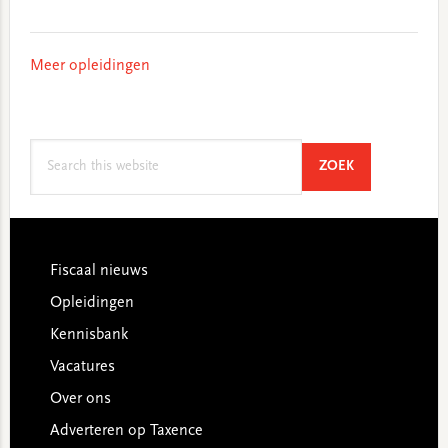
Meer opleidingen
Search
SEARCH
ZOEK
this
website
Footer
Fiscaal nieuws
Opleidingen
Kennisbank
Vacatures
Over ons
Adverteren op Taxence