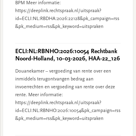
BPM Meer informatie:
https://deeplink.rechtspraak.nl/uitspraak?
id=ECLI:NL:RBDHA:2026:22128&pk_campaign=rss
&pk_medium=rss&pk_keyword=uitspraken
ECLI:NL:RBNHO:2026:10054 Rechtbank
Noord-Holland, 10-03-2026, HAA-22_126
Douanekamer – vergoeding van rente over een
inmiddels terugontvangen bedrag aan
invoerrechten en vergoeding van rente over deze
rente. Meer informatie:
https://deeplink.rechtspraak.nl/uitspraak?
id=ECLI:NL:RBNHO:2026:10054&pk_campaign=rss
&pk_medium=rss&pk_keyword=uitspraken