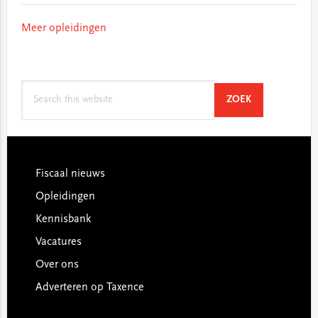
Meer opleidingen
Search
SEARCH
ZOEK
this
website
Footer
Fiscaal nieuws
Opleidingen
Kennisbank
Vacatures
Over ons
Adverteren op Taxence