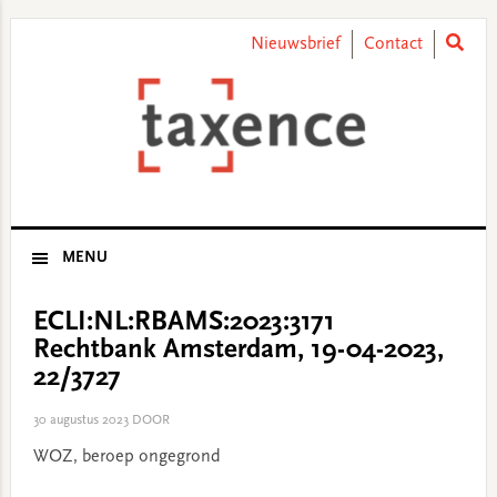
Skip
Skip
Skip
Skip
to
to
to
to
Nieuwsbrief
Contact
primary
main
primary
footer
navigation
content
sidebar
MENU
ECLI:NL:RBAMS:2023:3171
Rechtbank Amsterdam, 19-04-2023,
22/3727
30 augustus 2023
DOOR
WOZ, beroep ongegrond