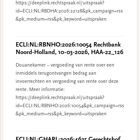
https://deeplink.rechtspraak.nl/uitspraak?
id=ECLI:NL:RBDHA:2026:22128&pk_campaign=rss
&pk_medium=rss&pk_keyword=uitspraken
ECLI:NL:RBNHO:2026:10054 Rechtbank
Noord-Holland, 10-03-2026, HAA-22_126
Douanekamer – vergoeding van rente over een
inmiddels terugontvangen bedrag aan
invoerrechten en vergoeding van rente over deze
rente. Meer informatie:
https://deeplink.rechtspraak.nl/uitspraak?
id=ECLI:NL:RBNHO:2026:10054&pk_campaign=rss
&pk_medium=rss&pk_keyword=uitspraken
ECLI:NL:GHARL:2026:4635 Gerechtshof