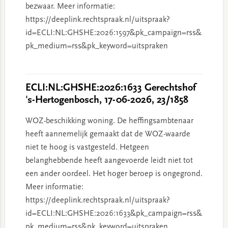
bezwaar. Meer informatie:
https://deeplink.rechtspraak.nl/uitspraak?
id=ECLI:NL:GHSHE:2026:1597&pk_campaign=rss&
pk_medium=rss&pk_keyword=uitspraken
ECLI:NL:GHSHE:2026:1633 Gerechtshof
's-Hertogenbosch, 17-06-2026, 23/1858
WOZ-beschikking woning. De heffingsambtenaar
heeft aannemelijk gemaakt dat de WOZ-waarde
niet te hoog is vastgesteld. Hetgeen
belanghebbende heeft aangevoerde leidt niet tot
een ander oordeel. Het hoger beroep is ongegrond.
Meer informatie:
https://deeplink.rechtspraak.nl/uitspraak?
id=ECLI:NL:GHSHE:2026:1633&pk_campaign=rss&
pk_medium=rss&pk_keyword=uitspraken