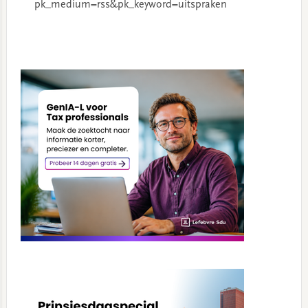
pk_medium=rss&pk_keyword=uitspraken
Primary
Sidebar