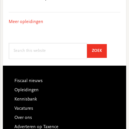
Meer opleidingen
Search
SEARCH
ZOEK
this
website
Footer
Fiscaal nieuws
Opleidingen
Kennisbank
Vacatures
Over ons
Adverteren op Taxence