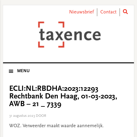
Skip
Skip
Skip
Skip
to
to
to
to
Nieuwsbrief
Contact
primary
main
primary
footer
navigation
content
sidebar
MENU
ECLI:NL:RBDHA:2023:12293
Rechtbank Den Haag, 01-03-2023,
AWB – 21 _ 7339
31 augustus 2023
DOOR
WOZ. Verweerder maakt waarde aannemelijk.