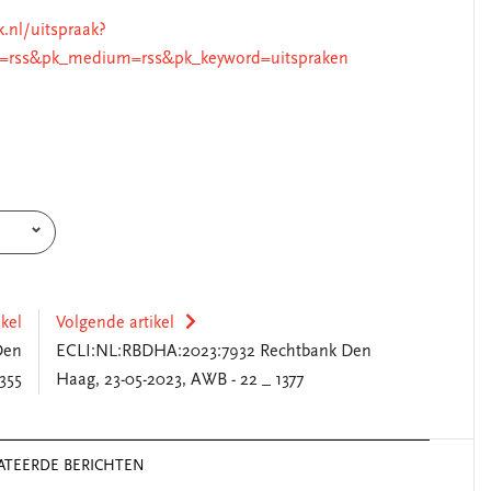
k.nl/uitspraak?
=rss&pk_medium=rss&pk_keyword=uitspraken
ikel
Volgende artikel
Den
ECLI:NL:RBDHA:2023:7932 Rechtbank Den
355
Haag, 23-05-2023, AWB - 22 _ 1377
ATEERDE BERICHTEN