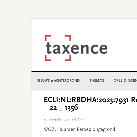
Skip
Skip
Skip
Skip
to
to
to
to
primary
main
primary
footer
navigation
content
sidebar
NIEUWS & ACHTERGROND
THEMA’S
OPLEIDINGE
ECLI:NL:RBDHA:2023:7931 Re
– 22 _ 1356
15 november 2023
DOOR
WOZ. Huurder. Beroep ongegrond.