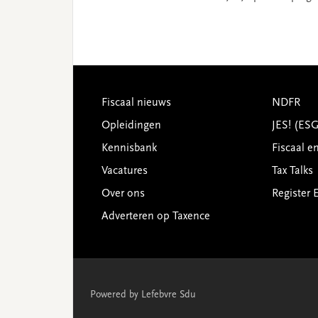
Footer
Fiscaal nieuws
NDFR
Opleidingen
JES! (ES
Kennisbank
Fiscaal e
Vacatures
Tax Talks
Over ons
Register 
Adverteren op Taxence
Powered by Lefebvre Sdu