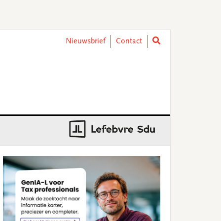
Nieuwsbrief
Contact
rimary
idebar