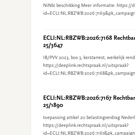
NiNbi beschikking Meer informatie: https://d
id=ECLI:NL:RBZWB:2026:7169&pk_campaig
ECLI:NL:RBZWB:2026:7168 Rechtbank
25/3647
IB/PVV 2023, box 3, kerstarrest, werkelijk re
https://deeplink.rechtspraak.nl/uitspraak?
id=ECLI:NL:RBZWB:2026:7168&pk_campaign
ECLI:NL:RBZWB:2026:7167 Rechtbank
25/1890
toepassing artikel 20 belastingverdrag Nederl
https://deeplink.rechtspraak.nl/uitspraak?
id=ECLI:NL:RBZWB:2026:7167&pk_campaign