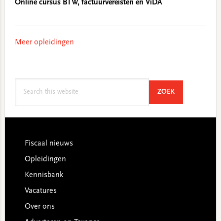
Online cursus BTW, factuurvereisten en ViDA
Meer opleidingen
Search
SEARCH
ZOEK
this
website
Footer
Fiscaal nieuws
Opleidingen
Kennisbank
Vacatures
Over ons