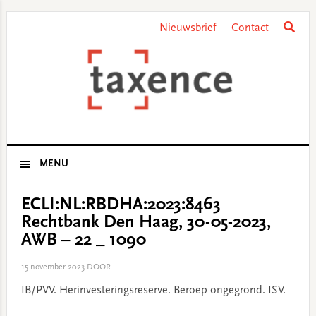
Skip
Skip
Skip
Skip
to
to
to
to
Nieuwsbrief
Contact
primary
main
primary
footer
navigation
content
sidebar
MENU
ECLI:NL:RBDHA:2023:8463
Rechtbank Den Haag, 30-05-2023,
AWB – 22 _ 1090
15 november 2023
DOOR
IB/PVV. Herinvesteringsreserve. Beroep ongegrond. ISV.