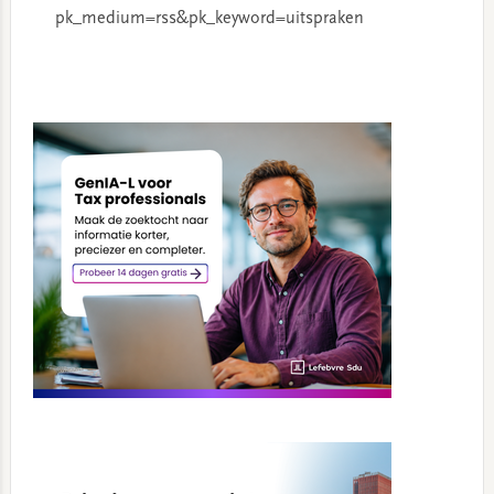
pk_medium=rss&pk_keyword=uitspraken
Primary
Sidebar