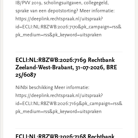
IB/PVV 2019, scholingsuitgaven, collegegeld,
sprake van een depotstorting? Meer informatie:
https://deeplink.rechtspraak.nl/uitspraak?
id=ECLI:NL:RBZWB:2026:7170&pk_campaign=rss&
pk_medium=rss&pk_keyword=uitspraken
ECLI:NL:RBZWB:2026:7169 Rechtbank
Zeeland-West-Brabant, 31-07-2026, BRE
25/6087
NiNbi beschikking Meer informatie:
https://deeplink.rechtspraak.nl/uitspraak?
id=ECLI:NL:RBZWB:2026:7169&pk_campaign=rss&
pk_medium=rss&pk_keyword=uitspraken
ECLI:NL:RBZWB:2026:7168 Rechtbank