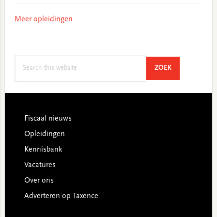
Meer opleidingen
Search
SEARCH
ZOEK
this
website
Footer
Fiscaal nieuws
Opleidingen
Kennisbank
Vacatures
Over ons
Adverteren op Taxence