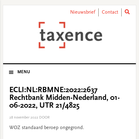
Skip
Skip
Skip
Skip
to
to
to
to
Nieuwsbrief
Contact
primary
main
primary
footer
navigation
content
sidebar
MENU
ECLI:NL:RBMNE:2022:2637
Rechtbank Midden-Nederland, 01-
06-2022, UTR 21/4825
28 november 2022
DOOR
WOZ standaard beroep ongegrond.