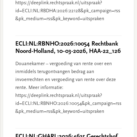
https://deeplink.rechtspraak.nl/uitspraak?
id=ECLI:NL:RBDHA:2026:22128&pk_campaign=rss
&pk_medium=rss&pk_keyword=uitspraken
ECLI:NL:RBNHO:2026:10054 Rechtbank
Noord-Holland, 10-03-2026, HAA-22_126
Douanekamer – vergoeding van rente over een
inmiddels terugontvangen bedrag aan
invoerrechten en vergoeding van rente over deze
rente. Meer informatie:
https://deeplink.rechtspraak.nl/uitspraak?
id=ECLI:NL:RBNHO:2026:10054&pk_campaign=rss
&pk_medium=rss&pk_keyword=uitspraken
ECLI:NL:GHARL:2026:4635 Gerechtshof