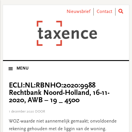
Skip
Skip
Skip
Skip
to
to
to
to
Nieuwsbrief
Contact
primary
main
primary
footer
navigation
content
sidebar
MENU
ECLI:NL:RBNHO:2020:9988
Rechtbank Noord-Holland, 16-11-
2020, AWB – 19 _ 4500
1 december 2020
DOOR
WOZ-waarde niet aannemelijk gemaakt; onvoldoende
rekening gehouden met de liggin van de woning.