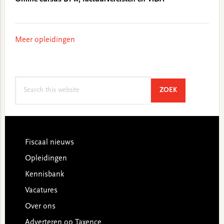
Meer opleidingen
Search
SEARCH
ZOEK
this
website
Footer
Fiscaal nieuws
Opleidingen
Kennisbank
Vacatures
Over ons
Adverteren op Taxence