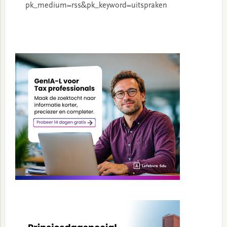
pk_medium=rss&pk_keyword=uitspraken
Primary
Sidebar