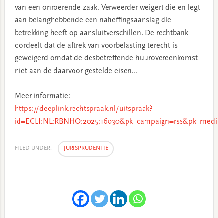
van een onroerende zaak. Verweerder weigert die en legt
aan belanghebbende een naheffingsaanslag die
betrekking heeft op aansluitverschillen. De rechtbank
oordeelt dat de aftrek van voorbelasting terecht is
geweigerd omdat de desbetreffende huurovereenkomst
niet aan de daarvoor gestelde eisen…
Meer informatie:
https://deeplink.rechtspraak.nl/uitspraak?
id=ECLI:NL:RBNHO:2025:16030&pk_campaign=rss&pk_medi
FILED UNDER:
JURISPRUDENTIE