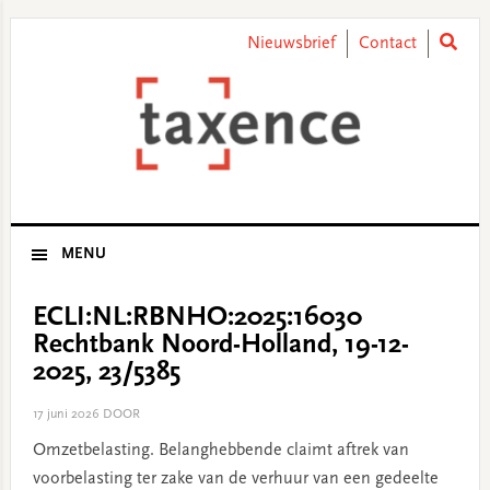
Skip
Skip
Skip
Skip
to
to
to
to
Nieuwsbrief
Contact
primary
main
primary
footer
navigation
content
sidebar
MENU
ECLI:NL:RBNHO:2025:16030
Rechtbank Noord-Holland, 19-12-
2025, 23/5385
17 juni 2026
DOOR
Omzetbelasting. Belanghebbende claimt aftrek van
voorbelasting ter zake van de verhuur van een gedeelte