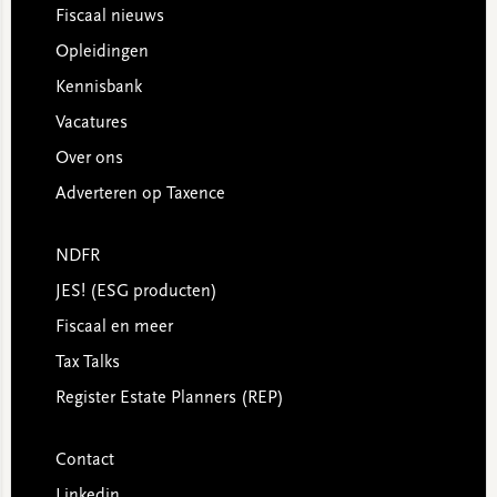
Footer
Fiscaal nieuws
Opleidingen
Kennisbank
Vacatures
Over ons
Adverteren op Taxence
NDFR
JES! (ESG producten)
Fiscaal en meer
Tax Talks
Register Estate Planners (REP)
Contact
Linkedin