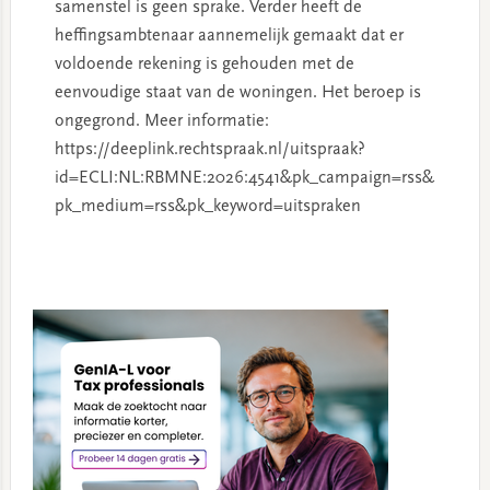
samenstel is geen sprake. Verder heeft de
heffingsambtenaar aannemelijk gemaakt dat er
voldoende rekening is gehouden met de
eenvoudige staat van de woningen. Het beroep is
ongegrond. Meer informatie:
https://deeplink.rechtspraak.nl/uitspraak?
id=ECLI:NL:RBMNE:2026:4541&pk_campaign=rss&
pk_medium=rss&pk_keyword=uitspraken
Primary
Sidebar