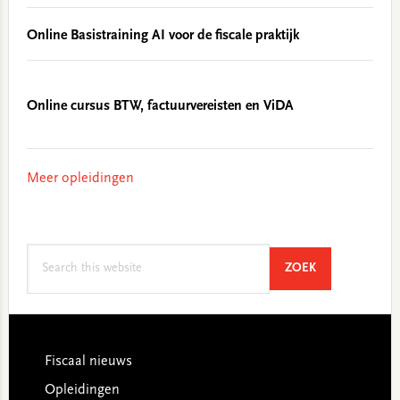
Online Basistraining AI voor de fiscale praktijk
Online cursus BTW, factuurvereisten en ViDA
Meer opleidingen
Search
SEARCH
ZOEK
this
website
Footer
Fiscaal nieuws
Opleidingen