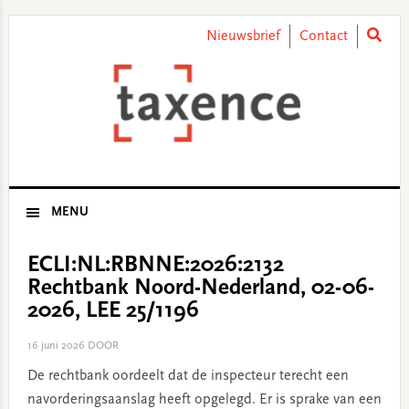
Skip
Skip
Skip
Skip
to
to
to
to
Nieuwsbrief
Contact
primary
main
primary
footer
navigation
content
sidebar
MENU
ECLI:NL:RBNNE:2026:2132
Rechtbank Noord-Nederland, 02-06-
2026, LEE 25/1196
16 juni 2026
DOOR
De rechtbank oordeelt dat de inspecteur terecht een
navorderingsaanslag heeft opgelegd. Er is sprake van een