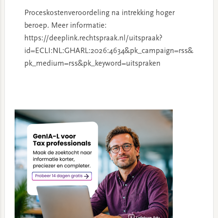
Proceskostenveroordeling na intrekking hoger
beroep. Meer informatie:
https://deeplink.rechtspraak.nl/uitspraak?
id=ECLI:NL:GHARL:2026:4634&pk_campaign=rss&
pk_medium=rss&pk_keyword=uitspraken
Primary
Sidebar