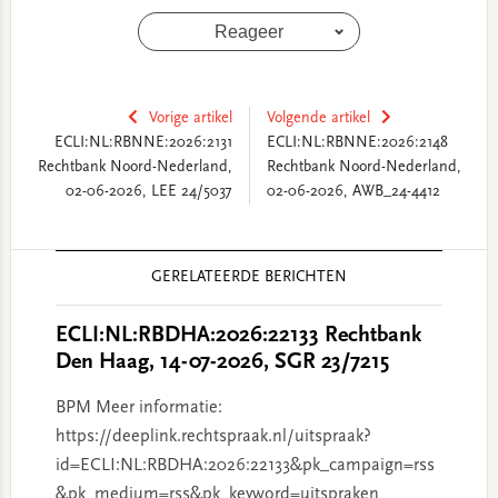
Reageer
Vorige artikel
Volgende artikel
ECLI:NL:RBNNE:2026:2131
ECLI:NL:RBNNE:2026:2148
Rechtbank Noord-Nederland,
Rechtbank Noord-Nederland,
02-06-2026, LEE 24/5037
02-06-2026, AWB_24-4412
Reader
GERELATEERDE BERICHTEN
Interactions
ECLI:NL:RBDHA:2026:22133 Rechtbank
Den Haag, 14-07-2026, SGR 23/7215
BPM Meer informatie:
https://deeplink.rechtspraak.nl/uitspraak?
id=ECLI:NL:RBDHA:2026:22133&pk_campaign=rss
&pk_medium=rss&pk_keyword=uitspraken