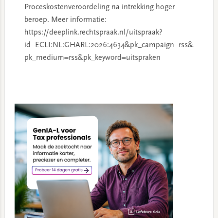
Proceskostenveroordeling na intrekking hoger
beroep. Meer informatie:
https://deeplink.rechtspraak.nl/uitspraak?
id=ECLI:NL:GHARL:2026:4634&pk_campaign=rss&
pk_medium=rss&pk_keyword=uitspraken
Primary
Sidebar