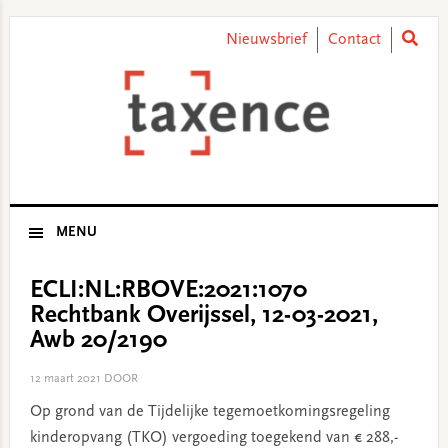
Skip
Skip
Skip
Skip
to
to
to
to
Nieuwsbrief
Contact
primary
main
primary
footer
navigation
content
sidebar
MENU
ECLI:NL:RBOVE:2021:1070
Rechtbank Overijssel, 12-03-2021,
Awb 20/2190
12 maart 2021
DOOR
Op grond van de Tijdelijke tegemoetkomingsregeling
kinderopvang (TKO) vergoeding toegekend van € 288,-