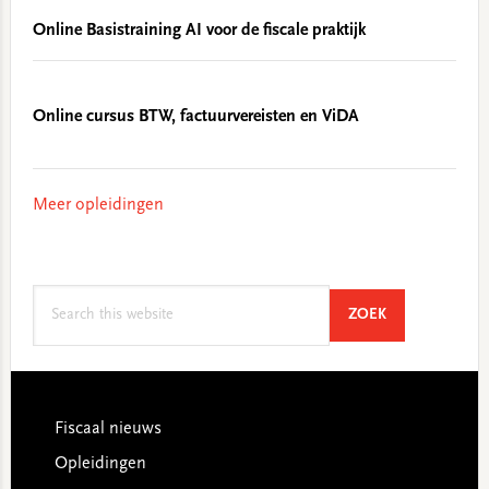
Online Basistraining AI voor de fiscale praktijk
Online cursus BTW, factuurvereisten en ViDA
Meer opleidingen
Search
SEARCH
ZOEK
this
website
Footer
Fiscaal nieuws
Opleidingen