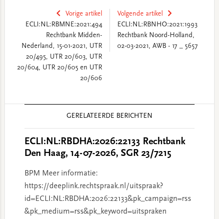
Vorige artikel
Volgende artikel
ECLI:NL:RBMNE:2021:494
ECLI:NL:RBNHO:2021:1993
Rechtbank Midden-
Rechtbank Noord-Holland,
Nederland, 15-01-2021, UTR
02-03-2021, AWB - 17 _ 5657
20/495, UTR 20/603, UTR
20/604, UTR 20/605 en UTR
20/606
Reader
GERELATEERDE BERICHTEN
Interactions
ECLI:NL:RBDHA:2026:22133 Rechtbank
Den Haag, 14-07-2026, SGR 23/7215
BPM Meer informatie:
https://deeplink.rechtspraak.nl/uitspraak?
id=ECLI:NL:RBDHA:2026:22133&pk_campaign=rss
&pk_medium=rss&pk_keyword=uitspraken