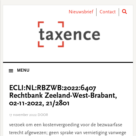
Skip
Skip
Skip
Skip
to
to
to
to
Nieuwsbrief
Contact
primary
main
primary
footer
navigation
content
sidebar
MENU
ECLI:NL:RBZWB:2022:6407
Rechtbank Zeeland-West-Brabant,
02-11-2022, 21/2801
17 november 2022
DOOR
verzoek om een kostenvergoeding voor de bezwaarfase
terecht afgewezen; geen sprake van vernietiging vanwege