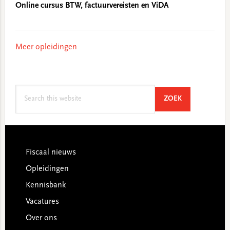
Online cursus BTW, factuurvereisten en ViDA
Meer opleidingen
Search
SEARCH
ZOEK
this
website
Footer
Fiscaal nieuws
Opleidingen
Kennisbank
Vacatures
Over ons