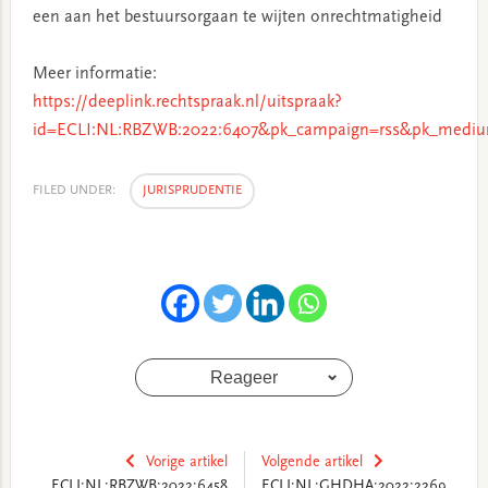
een aan het bestuursorgaan te wijten onrechtmatigheid
Meer informatie:
https://deeplink.rechtspraak.nl/uitspraak?
id=ECLI:NL:RBZWB:2022:6407&pk_campaign=rss&pk_mediu
FILED UNDER:
JURISPRUDENTIE
Reageer
Vorige artikel
Volgende artikel
ECLI:NL:RBZWB:2022:6458
ECLI:NL:GHDHA:2022:2269