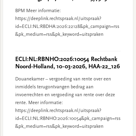
BPM Meer informatie:
https://deeplink.rechtspraak.nl/uitspraak?
id=ECLI:NL:RBDHA:2026:22128&pk_campaign=rss
&pk_medium=rss&pk_keyword=uitspraken
ECLI:NL:RBNHO:2026:10054 Rechtbank
Noord-Holland, 10-03-2026, HAA-22_126
Douanekamer – vergoeding van rente over een
inmiddels terugontvangen bedrag aan
invoerrechten en vergoeding van rente over deze
rente. Meer informatie:
https://deeplink.rechtspraak.nl/uitspraak?
id=ECLI:NL:RBNHO:2026:10054&pk_campaign=rss
&pk_medium=rss&pk_keyword=uitspraken