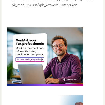
pk_medium=rss&pk_keyword=uitspraken
Primary
Sidebar