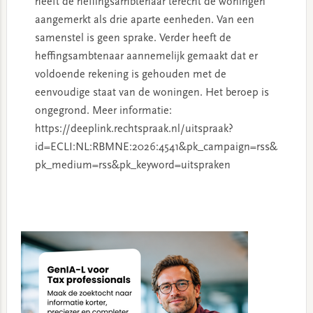
heeft de heffingsambtenaar terecht de woningen
aangemerkt als drie aparte eenheden. Van een
samenstel is geen sprake. Verder heeft de
heffingsambtenaar aannemelijk gemaakt dat er
voldoende rekening is gehouden met de
eenvoudige staat van de woningen. Het beroep is
ongegrond. Meer informatie:
https://deeplink.rechtspraak.nl/uitspraak?
id=ECLI:NL:RBMNE:2026:4541&pk_campaign=rss&
pk_medium=rss&pk_keyword=uitspraken
Primary
Sidebar