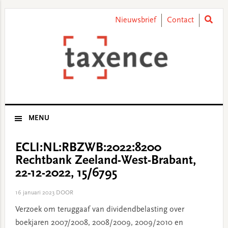
Skip
Skip
Skip
Skip
to
to
to
to
Nieuwsbrief
Contact
primary
main
primary
footer
navigation
content
sidebar
MENU
ECLI:NL:RBZWB:2022:8200
Rechtbank Zeeland-West-Brabant,
22-12-2022, 15/6795
16 januari 2023
DOOR
Verzoek om teruggaaf van dividendbelasting over
boekjaren 2007/2008, 2008/2009, 2009/2010 en