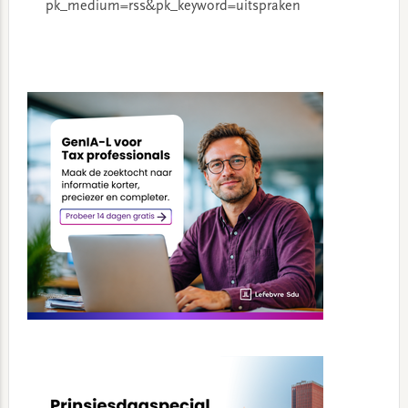
pk_medium=rss&pk_keyword=uitspraken
Primary
Sidebar