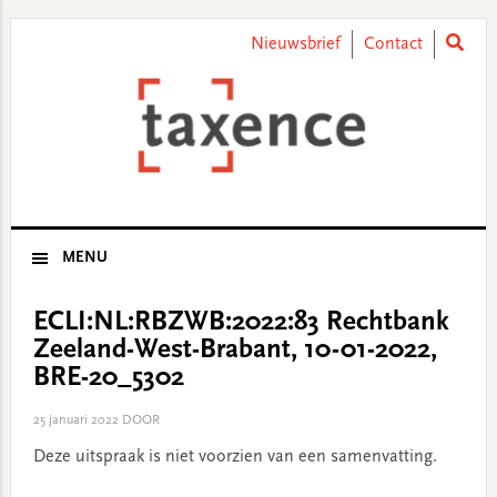
Skip
Skip
Skip
Skip
to
to
to
to
Nieuwsbrief
Contact
primary
main
primary
footer
navigation
content
sidebar
MENU
ECLI:NL:RBZWB:2022:83 Rechtbank
Zeeland-West-Brabant, 10-01-2022,
BRE-20_5302
25 januari 2022
DOOR
Deze uitspraak is niet voorzien van een samenvatting.