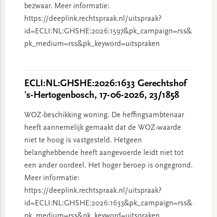
bezwaar. Meer informatie:
https://deeplink.rechtspraak.nl/uitspraak?
id=ECLI:NL:GHSHE:2026:1597&pk_campaign=rss&
pk_medium=rss&pk_keyword=uitspraken
ECLI:NL:GHSHE:2026:1633 Gerechtshof
's-Hertogenbosch, 17-06-2026, 23/1858
WOZ-beschikking woning. De heffingsambtenaar
heeft aannemelijk gemaakt dat de WOZ-waarde
niet te hoog is vastgesteld. Hetgeen
belanghebbende heeft aangevoerde leidt niet tot
een ander oordeel. Het hoger beroep is ongegrond.
Meer informatie:
https://deeplink.rechtspraak.nl/uitspraak?
id=ECLI:NL:GHSHE:2026:1633&pk_campaign=rss&
pk_medium=rss&pk_keyword=uitspraken